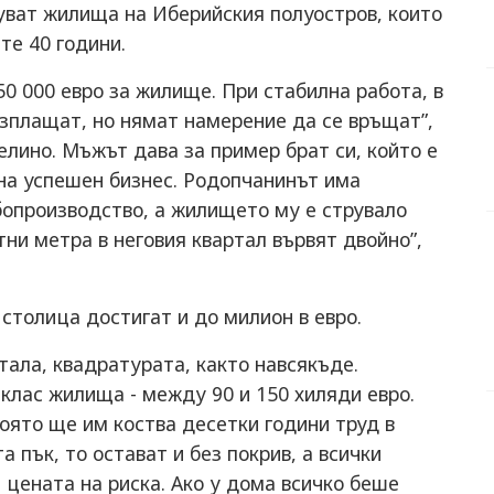
уват жилища на Иберийския полуостров, които
те 40 години.
50 000 евро за жилище. При стабилна работа, в
изплащат, но нямат намерение да се връщат”,
елино. Мъжът дава за пример брат си, който е
 на успешен бизнес. Родопчанинът има
бопроизводство, а жилището му е струвало
тни метра в неговия квартал вървят двойно”,
столица достигат и до милион в евро.
тала, квадратурата, както навсякъде.
 клас жилища - между 90 и 150 хиляди евро.
която ще им коства десетки години труд в
а пък, то остават и без покрив, а всички
е цената на риска. Ако у дома всичко беше