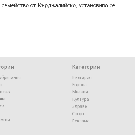
а семейство от Кърджалийско, установило се
гории
Категории
обритания
България
н
Европа
итно
Мнения
айл
Култура
но
Здраве
Спорт
логии
Реклама