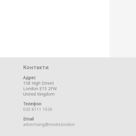
Контакти
Адрес
158 High Street
London E15 2FW
United Kingdom
Телефон
020 8111 1026
Email
advertising@novini.london