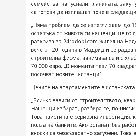
семейства, напуснали планината, закуп
са готови да изплащат поне в следващи
„Няма проблем да се изтегли заем до 1
остатъка от живота си нашенци ще го 
разкрива за 24rodopi.com жител на Нед
вече от 20 години в Мадрид и се радва
строителна фирма, занимава се и с хле
70 000 евро. „В момента тези 70 квадра
посочват новите „испанци”.
Цените на апартаментите в испанската 
„Всичко зависи от строителството, квар
Нашенци избират, разбира се, по-нисък
Това наистина е сериозна инвестиция, 
полза на банките. Ако останат без работ
вноски са безвъзвратно загубени. Това 