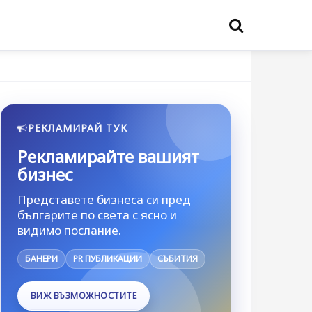
РЕКЛАМИРАЙ ТУК
Рекламирайте вашият
бизнес
Представете бизнеса си пред
българите по света с ясно и
видимо послание.
БАНЕРИ
PR ПУБЛИКАЦИИ
СЪБИТИЯ
ВИЖ ВЪЗМОЖНОСТИТЕ