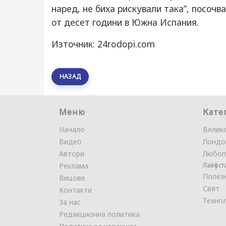
наред, не биха рискували така”, посочв
от десет години в Южна Испания.
Източник: 24rodopi.com
НАЗАД
Меню
Кате
Начало
Велик
Видео
Лондо
Автори
Любоп
Реклама
Лайфст
Полез
Вицове
Свят
Контакти
Техно
За нас
Редакционна политика