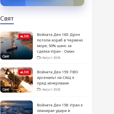
Свят
Войната Ден 160: Дрон
LIVE
потопи кораб в Червено
море; 50% шанс за
сделка Иран - Оман
Свят
6 Август 2026
Войната Ден 159: ПВО
LIVE
арсеналът на САЩ е
пред изчерпване
5 Август 2026
Свят
Войната Ден 158: Иран е
планирал удари в