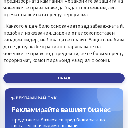
предизборната кампания, че законите за защита на
човешките права може да бъдат променени, ако
пречат на войната срещу тероризма.
„Каквото е да е било основанието зад забележката й,
подобни изказвания, дадени от високопоставен
западен лидер, не бива да се правят. Защото не бива
да се допуска безгранично нарушаване на
човешките права под предекста, че се борим срещу
тероризма”, коментира Зейд Ра’ад ал-Хюсеин.
НАЗАД
РЕКЛАМИРАЙ ТУК
Рекламирайте вашият бизнес
Представете бизнеса си пред българите по
света с ясно и видимо послание.