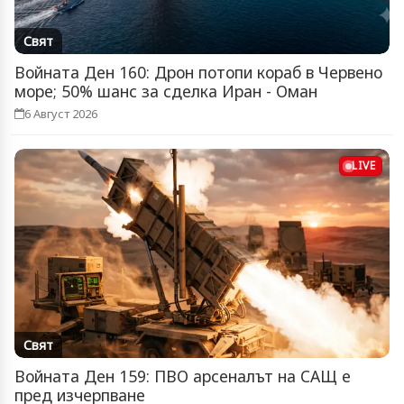
Свят
Войната Ден 160: Дрон потопи кораб в Червено
море; 50% шанс за сделка Иран - Оман
6 Август 2026
LIVE
Свят
Войната Ден 159: ПВО арсеналът на САЩ е
пред изчерпване