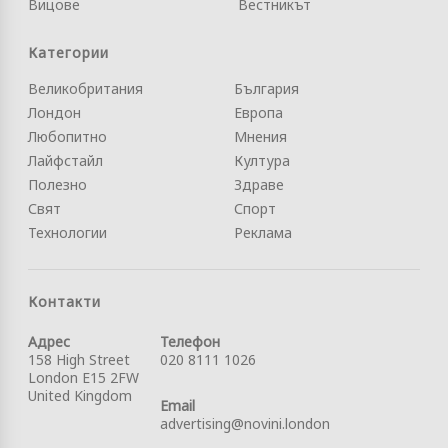
Вицове
Вестникът
Категории
Великобритания
България
Лондон
Европа
Любопитно
Мнения
Лайфстайл
Култура
Полезно
Здраве
Свят
Спорт
Технологии
Реклама
Контакти
Адрес
Телефон
158 High Street
020 8111 1026
London E15 2FW
United Kingdom
Email
advertising@novini.london