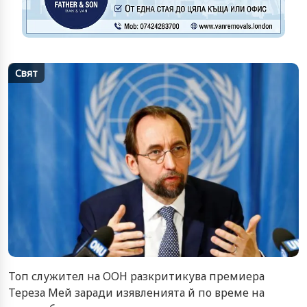
Свят
Топ служител на ООН разкритикува премиера
Тереза Мей заради изявленията й по време на