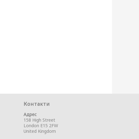
Контакти
Адрес
158 High Street
London E15 2FW
United Kingdom