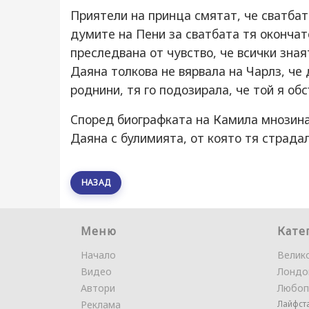
Приятели на принца смятат, че сватбат
думите на Пени за сватбата тя окончат
преследвана от чувство, че всички зная
Даяна толкова не вярвала на Чарлз, че 
роднини, тя го подозирала, че той я об
Според биографката на Камила мнозина
Даяна с булимията, от която тя страдал
НАЗАД
Меню
Кате
Начало
Велик
Видео
Лондо
Автори
Любоп
Реклама
Лайфст