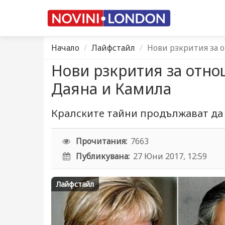
Начало
Лайфстайл
Нови рзкрития за 
Нови рзкрития за отн
Даяна и Камила
Кралските тайни продължават да 
Прочитания:
7663
Публикувана:
27 Юни 2017, 12:59
Лайфстайл