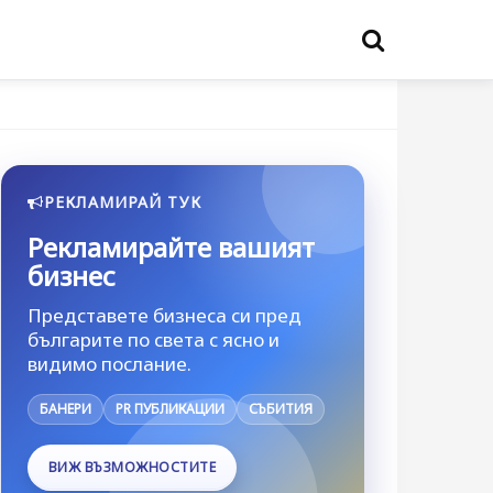
РЕКЛАМИРАЙ ТУК
Рекламирайте вашият
бизнес
Представете бизнеса си пред
българите по света с ясно и
видимо послание.
БАНЕРИ
PR ПУБЛИКАЦИИ
СЪБИТИЯ
ВИЖ ВЪЗМОЖНОСТИТЕ