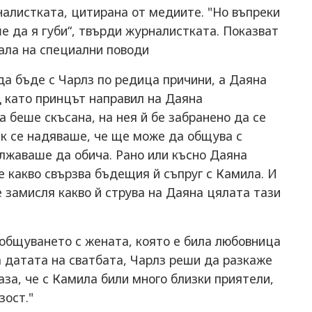
налистката, цитирана от медиите. "Но въпреки
е да я губи“, твърди журналистката. Показват
ала на специални поводи
да бъде с Чарлз по редица причини, а Даяна
 като принцът направил на Даяна
 беше скъсана, на нея й бе забранено да се
ак се надяваше, че ще може да общува с
лжаваше да обича. Рано или късно Даяна
е какво свързва бъдещия й съпруг с Камила. И
се замисля какво й струва на Даяна цялата тази
 общуването с жената, която е била любовница
 датата на сватбата, Чарлз реши да разкаже
каза, че с Камила били много близки приятели,
зост."