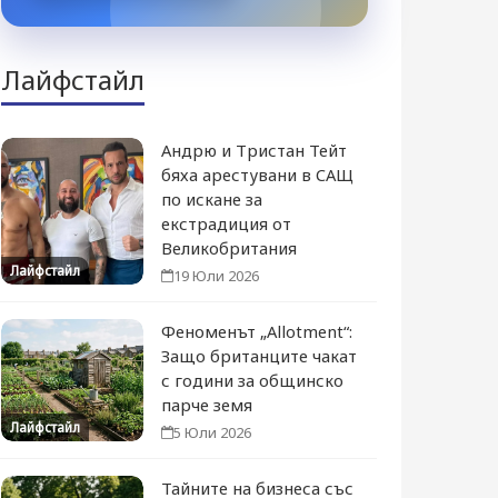
Лайфстайл
Андрю и Тристан Тейт
бяха арестувани в САЩ
по искане за
екстрадиция от
Великобритания
Лайфстайл
19 Юли 2026
Феноменът „Allotment“:
Защо британците чакат
с години за общинско
парче земя
Лайфстайл
5 Юли 2026
Тайните на бизнеса със