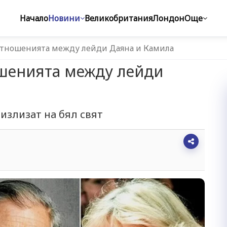
Начало
Новини
Великобритания
Лондон
Още
отношенията между лейди Даяна и Камила
ошенията между лейди
излизат на бял свят