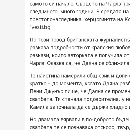
самото си начало. Сърцето на Чарлз пр
след много, много години. В средата на
престолонаследника, херцогинята на Ко
"vesti.bg".
По този повод британската журналистк
разказа подробности от кралския любов
разкази, които авторката е получила от
Чарлз. Оказва са, че Даяна се сближил
Те наистина намерили общ език и допи
кратко – до момента, когато Даяна раз
Пени Джунър пише, че Даяна се проме
сватбата. Тя станала подозрителна, у н
Камила започнала да се държи хладно и
Но двамата вярвали в по-доброто бъдещ
сватбата те се познаваха отскоро, твър