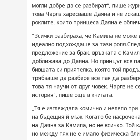
могли добре да се разбират“, пише жур
това Чарлз харесваше Даяна и не искаш
роклите, които принцеса Даяна е облич
"Всички разбираха, че Камила не може 
идеално подхождаше за тази роля.След
предложение за брак, връзката с Камила
доближава до Даяна. Но принцът все п
бившата си приятелка, която той продъ
трябваше да разбере все пак да разбер
това тя научи от друг човек. Чарлз не 
история", пише още в книгата.
„Тя е изглеждала комично и нелепо при
на бъдещия й мъж. Когато бе насрочена
на Даяна за Камила, но не всичко. Той 
но между тях не е имало физическа бли