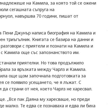
инадлежеше на Камила, за която той се ожени
 юли сегашната съпруга на
рнуол, навършва 70 години, пишат от
а Пени Джунър написа биография на Камила и
ен триъгълник. Книгата се базира на данни и
 разговори с приятели и познати на Камила и
а с Камила още със запознанството им.
 станали приятелки. Но това продължило
брала за връзката между Чарлз и Камила.
нила още щом започнала подготовката за
ея се появило усещането, че я лъжат. С
 да страни от нея, което Чарлз не харесвал.
е. „Все пак Даяна му харесваше, но преди
де малко. Те едва се познаваха и едва ли биха