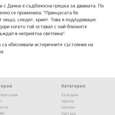
а с Даяна е съдбоносна грешка за двамата. По
елно се променила. "Принцесата бе
т нещо, следят, крият. Това я подлудяваше.
дори когато той оставал с най-близките
съждал в неприятна светлина".
 са обяснявали истеричните състояния на
а.
гории
Категории
обритания
България
н
Европа
итно
Мнения
айл
Култура