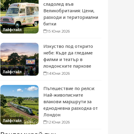
сладолед във
Великобритания: Цени,
разходи и териториални
битки
Лайфстайл
15 Юни 2026
Изкуство под открито
небе: Къде да гледаме
филми и театър в
лондонските паркове
Лайфстайл
14 Юни 2026
Пътешествие по релси:
Най-живописните
влакови маршрути за
еднодневна разходка от
Лондон
Лайфстайл
12 Юни 2026