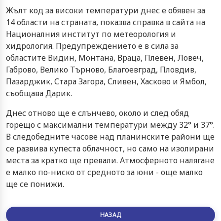
Жълт код за високи температури днес е обявен за
14 области на страната, показва справка в сайта на
Националния институт по метеорология и
хидрология. Предупреждението е в сила за
областите Видин, Монтана, Враца, Плевен, Ловеч,
Габрово, Велико Търново, Благоевград, Пловдив,
Пазарджик, Стара Загора, Сливен, Хасково и Ямбол,
съобщава Дарик.
Днес отново ще е слънчево, около и след обяд
горещо с максимални температури между 32° и 37°.
В следобедните часове над планинските райони ще
се развива купеста облачност, но само на изолирани
места за кратко ще превали. Атмосферното налягане
е малко по-ниско от средното за юни - още малко
ще се понижи.
НАЗАД