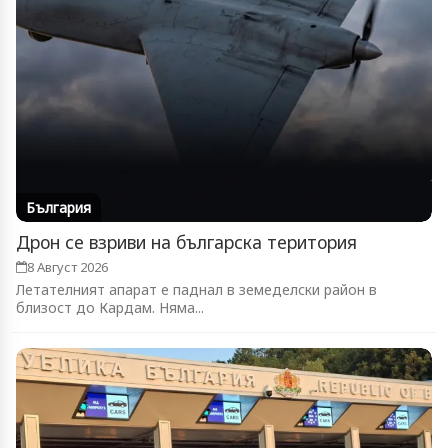
България
Дрон се взриви на българска територия
8 Август 2026
Летателният апарат е паднал в земеделски район в
близост до Кардам. Няма...