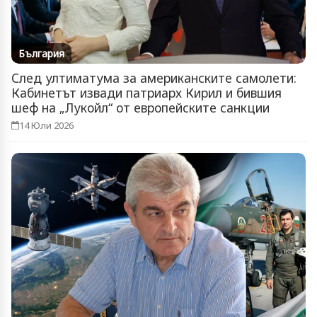
България
След ултиматума за американските самолети:
Кабинетът извади патриарх Кирил и бившия
шеф на „Лукойл“ от европейските санкции
14 Юли 2026