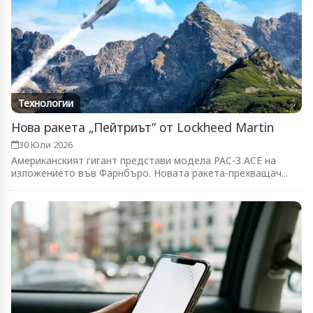
Технологии
Нова ракета „Пейтриът“ от Lockheed Martin
30 Юли 2026
Американският гигант представи модела PAC-3 ACE на
изложението във Фарнбъро. Новата ракета-прехващач...