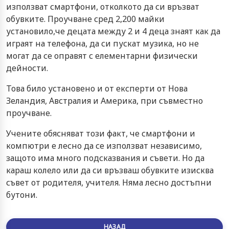
използват смартфони, отколкото да си връзват
обувките. Проучване сред 2,200 майки
установило,че децата между 2 и 4 деца знаят как да
играят на телефона, да си пускат музика, но не
могат да се оправят с елементарни физически
дейности.
Това било установено и от експерти от Нова
Зеландия, Австралия и Америка, при съвместно
проучване.
Учените обясняват този факт, че смартфони и
компютри е лесно да се използват независимо,
защото има много подсказвания и съвети. Но да
караш колело или да си връзваш обувките изисква
съвет от родителя, учителя. Няма лесно достъпни
бутони.
НАЗАД