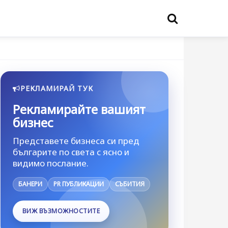
РЕКЛАМИРАЙ ТУК
Рекламирайте вашият
бизнес
Представете бизнеса си пред
българите по света с ясно и
видимо послание.
БАНЕРИ
PR ПУБЛИКАЦИИ
СЪБИТИЯ
ВИЖ ВЪЗМОЖНОСТИТЕ