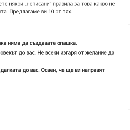
ете някои „неписани“ правила за това какво не
та. Предлагаме ви 10 от тях.
Така няма да създавате опашка.
овекът до вас. Не всеки изгаря от желание да
далката до вас. Освен, че ще ви направят