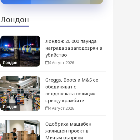
Лондон
Лондон: 20 000 паунда
награда за заподозрян в
убийство
4 Август 2026
Лондон
Greggs, Boots и M&S се
обединяват с
лондонската полиция
срещу кражбите
Лондон
4 Август 2026
Одобриха мащабен
жилищен проект в
Мичъм въпреки