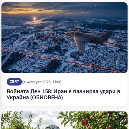
Обновена
СВЯТ
4 Август 2026, 11:00
Войната Ден 158: Иран е планирал удари в
Украйна (ОБНОВЕНА)