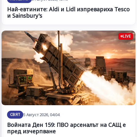
Най-евтините: Aldi и Lidl изпревариха Tesco
и Sainsbury's
LIVE
СВЯТ
5 Август 2026, 04:04
Войната Ден 159: ПВО арсеналът на САЩ е
пред изчерпване