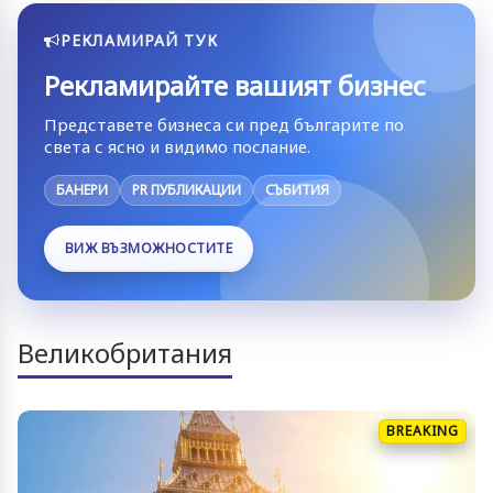
РЕКЛАМИРАЙ ТУК
Рекламирайте вашият бизнес
Представете бизнеса си пред българите по
света с ясно и видимо послание.
БАНЕРИ
PR ПУБЛИКАЦИИ
СЪБИТИЯ
ВИЖ ВЪЗМОЖНОСТИТЕ
Великобритания
BREAKING