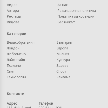
Видео
За нас
Автори
Редакционна политика
Реклама
Политика за корекции
Вицове
Вестникът
Категории
Великобритания
България
Лондон
Европа
Любопитно
Мнения
Лайфстайл
Култура
Полезно
Здраве
Свят
Спорт
Технологии
Реклама
Контакти
Адрес
Телефон
158 High Street
020 8111 1026