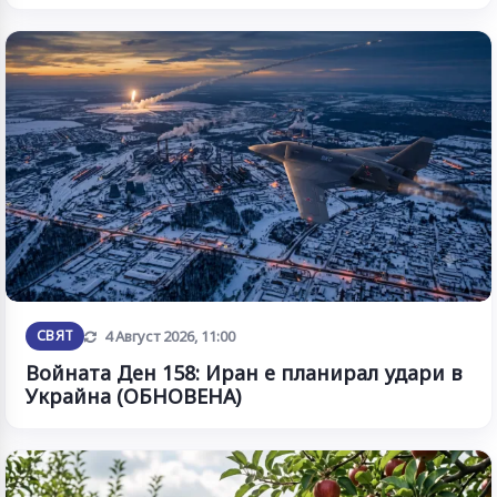
Обновена
СВЯТ
4 Август 2026, 11:00
Войната Ден 158: Иран е планирал удари в
Украйна (ОБНОВЕНА)