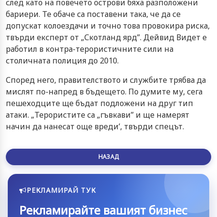
след като на повечето острови бяха разположени
бариери. Те обаче са поставени така, че да се
допускат колоездачи и точно това провокира риска,
твърди експерт от „Скотланд ярд”. Дейвид Видет е
работил в контра-терористичните сили на
столичната полиция до 2010.
Според него, правителството и службите трябва да
мислят по-напред в бъдещето. По думите му, сега
пешеходците ще бъдат подложени на друг тип
атаки. „Терористите са „гъвкави” и ще намерят
начин да нанесат още вреди’, твърди спецът.
НАЗАД
РЕКЛАМИРАЙ ТУК
Рекламирайте вашият бизнес