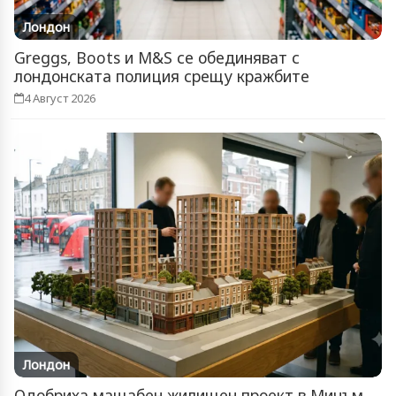
Лондон
Greggs, Boots и M&S се обединяват с
лондонската полиция срещу кражбите
4 Август 2026
Лондон
Одобриха мащабен жилищен проект в Мичъм