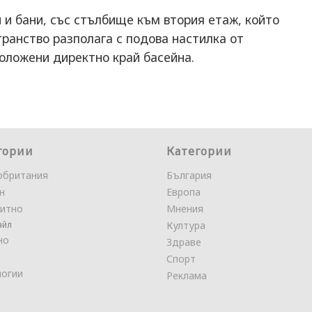
 и бани, със стълбище към втория етаж, който
транство разполага с подова настилка от
положени директно край басейна.
гории
Категории
обритания
България
н
Европа
итно
Мнения
айл
Култура
но
Здраве
Спорт
логии
Реклама