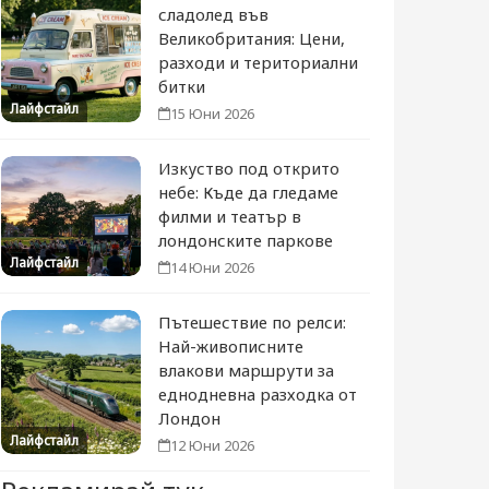
сладолед във
Великобритания: Цени,
разходи и териториални
битки
Лайфстайл
15 Юни 2026
Изкуство под открито
небе: Къде да гледаме
филми и театър в
лондонските паркове
Лайфстайл
14 Юни 2026
Пътешествие по релси:
Най-живописните
влакови маршрути за
еднодневна разходка от
Лондон
Лайфстайл
12 Юни 2026