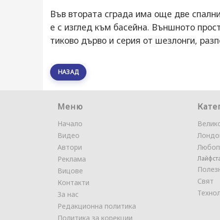
Във втората сграда има още две спални
е с изглед към басейна. Външното прос
тиково дърво и серия от шезлонги, раз
НАЗАД
Меню
Кате
Начало
Велик
Видео
Лондо
Автори
Любоп
Реклама
Лайфст
Полез
Вицове
Свят
Контакти
Техно
За нас
Редакционна политика
Политика за корекции