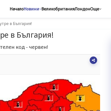
Начало
Новини
Великобритания
Лондон
Още
утре в България!
тре в България!
елен код - червен!