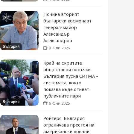
Почина вторият
български космонавт
генерал-майор
Александър
Александров
България
10 Юли 2026
Край на скритите
обществени поръчки:
България пусна СИГМА –
системата, която
показва къде отиват
публичните пари
България
16 Юни 2026
Ройтерс: България
ограничава престоя на
американски военни