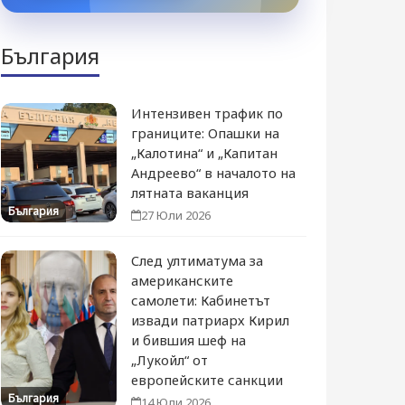
България
Интензивен трафик по
границите: Опашки на
„Калотина“ и „Капитан
Андреево“ в началото на
лятната ваканция
България
27 Юли 2026
След ултиматума за
американските
самолети: Кабинетът
извади патриарх Кирил
и бившия шеф на
„Лукойл“ от
европейските санкции
България
14 Юли 2026