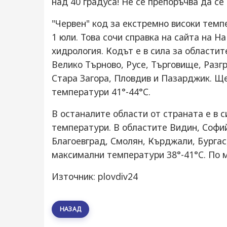
над 40 градуса! Не се препоръчва да се
"Червен" код за екстремно високи темпе
1 юли. Това сочи справка на сайта на 
хидрология. Кодът е в сила за областит
Велико Търново, Русе, Търговище, Разг
Стара Загора, Пловдив и Пазарджик. Щ
температури 41°-44°C.
В останалите области от страната е в с
температури. В областите Видин, Софий
Благоевград, Смолян, Кърджали, Бургас
максимални температури 38°-41°C. По мо
Източник: plovdiv24
НАЗАД