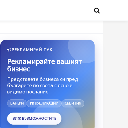
РЕКЛАМИРАЙ ТУК
Рекламирайте вашият
бизнес
Представете бизнеса си пред
българите по света с ясно и
видимо послание.
БАНЕРИ
PR ПУБЛИКАЦИИ
СЪБИТИЯ
ВИЖ ВЪЗМОЖНОСТИТЕ