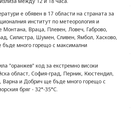
 излиза между 12 и 18 часа.
ратури е обявен в 17 области на страната за
Националния институт по метеорология и
е Монтана, Враца, Плевен, Ловеч, Габрово,
рад, Силистра, Шумен, Сливен, Ямбол, Хасково,
е бъде много горещо с максимални
ила "оранжев" код за екстремно високи
ска област, София-град, Перник, Кюстендил,
, Варна и Добрич ще бъде много горещо с
рския бряг - 32°-35°C.