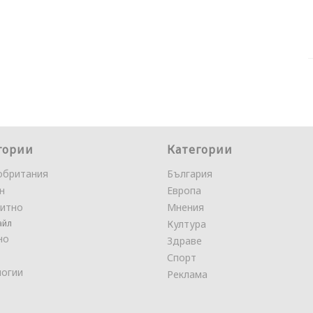
гории
Категории
обритания
България
н
Европа
итно
Мнения
айл
Култура
но
Здраве
Спорт
логии
Реклама