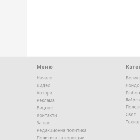
Меню
Кате
Начало
Велик
Видео
Лондо
Автори
Любоп
Реклама
Лайфст
Полез
Вицове
Свят
Контакти
Техно
За нас
Редакционна политика
Политика за корекции