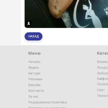
НАЗАД
Меню
Кате
Начало
Велик
Видео
Лондо
Автори
Любоп
Реклама
Лайфст
Полез
Вицове
Свят
Контакти
Техно
За нас
Редакционна политика
Политика за корекции