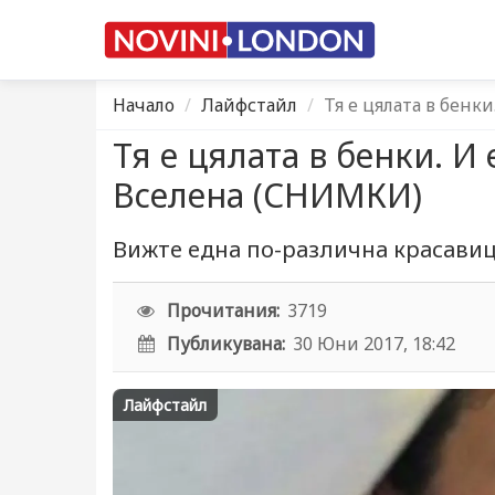
Начало
Лайфстайл
Тя е цялата в бенк
Тя е цялата в бенки. И
Вселена (СНИМКИ)
Вижте една по-различна красави
Прочитания:
3719
Публикувана:
30 Юни 2017, 18:42
Лайфстайл