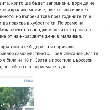
ците, които ще бъдат запомнени, дори да не
иво и красиво момиче, чието тяло и лице е
айното, но въпреки това през годините тя е
 да повярва в хубостта си. По време на
била обект на нападки и шеги от страна на
дна от най-красивите жени в Малайзия.
, връстниците й дори са я наричали
ривало самочувствието. Пред списание „Ел“ тя
 е била на 16 г., Евита е посетила църковен
а, по който се възприема тя днес: