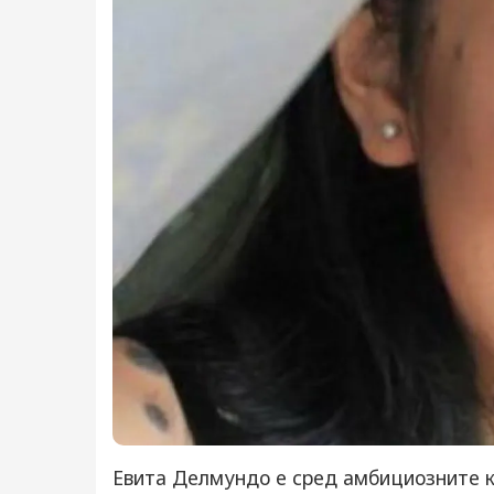
Евита Делмундо е сред амбициозните к