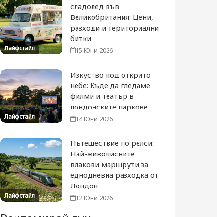
сладолед във
Великобритания: Цени,
разходи и териториални
битки
Лайфстайл
15 Юни 2026
Изкуство под открито
небе: Къде да гледаме
филми и театър в
лондонските паркове
Лайфстайл
14 Юни 2026
Пътешествие по релси:
Най-живописните
влакови маршрути за
еднодневна разходка от
Лондон
Лайфстайл
12 Юни 2026