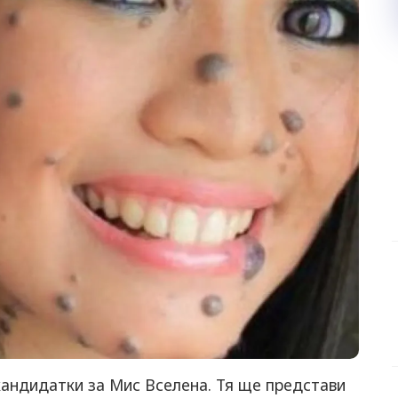
андидатки за Мис Вселена. Тя ще представи