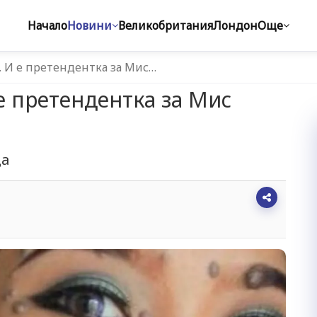
Начало
Новини
Великобритания
Лондон
Още
и. И е претендентка за Мис…
 е претендентка за Мис
ца