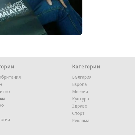
гории
Категории
обритания
България
н
Европа
итно
Мнения
айл
Култура
но
Здраве
Спорт
логии
Реклама