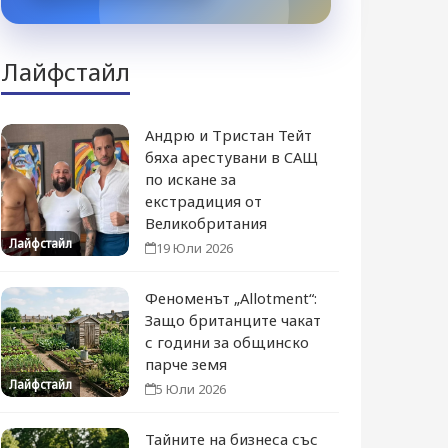
Лайфстайл
Андрю и Тристан Тейт
бяха арестувани в САЩ
по искане за
екстрадиция от
Великобритания
Лайфстайл
19 Юли 2026
Феноменът „Allotment“:
Защо британците чакат
с години за общинско
парче земя
Лайфстайл
5 Юли 2026
Тайните на бизнеса със