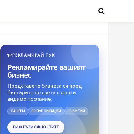
РЕКЛАМИРАЙ ТУК
Рекламирайте вашият
бизнес
Представете бизнеса си пред
българите по света с ясно и
видимо послание.
БАНЕРИ
PR ПУБЛИКАЦИИ
СЪБИТИЯ
ВИЖ ВЪЗМОЖНОСТИТЕ