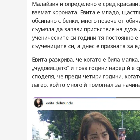
Малайзия и определено е сред красави
вземат короната. Евита е младо, щастл
обсипано с бенки, много повече от обич
съумяла да запази присъствие на духа и
ученическите си години тя постоянно е 
съучениците си, а днес е призната за е
Евита разкрива, че когато е била малка
„чудовището“ и това години наред й е с
споделя, че преди четири години, когато
лагер, който много й помогнал за начин