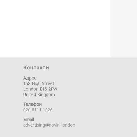
Контакти
Адрес
158 High Street
London E15 2FW
United Kingdom
Телефон
020 8111 1026
Email
advertising@novini.london