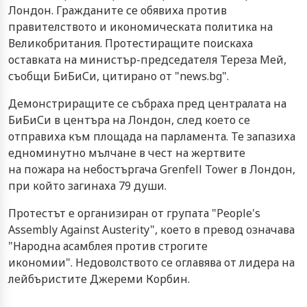
Лондон. Гражданите се обявиха против
правителството и икономическата политика на
Великобритания. Протестиращите поискаха
оставката на министър-председателя Тереза Мей,
съобщи БиБиСи, цитирано от "news.bg".
Демонстриращите се събраха пред централата на
БиБиСи в центъра на Лондон, след което се
отправиха към площада на парламента. Те запазиха
едноминутно мълчане в чест на жертвите
на пожара на небостъргача Grenfell Tower в Лондон,
при който загинаха 79 души.
Протестът е организиран от групата "People's
Assembly Against Austerity", което в превод означава
"Народна асамблея против строгите
икономии". Недоволството се оглавява от лидера на
лейбъристите Джереми Корбин.