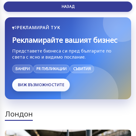
НАЗАД
РЕКЛАМИРАЙ ТУК
Рекламирайте вашият бизнес
Представете бизнеса си пред българите по
света с ясно и видимо послание.
БАНЕРИ
PR ПУБЛИКАЦИИ
СЪБИТИЯ
ВИЖ ВЪЗМОЖНОСТИТЕ
Лондон