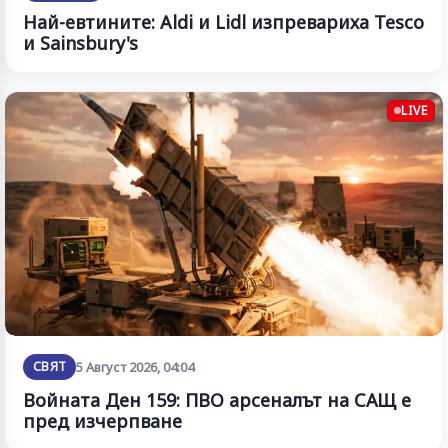
Най-евтините: Aldi и Lidl изпревариха Tesco
и Sainsbury's
LIVE
СВЯТ
5 Август 2026, 04:04
Войната Ден 159: ПВО арсеналът на САЩ е
пред изчерпване