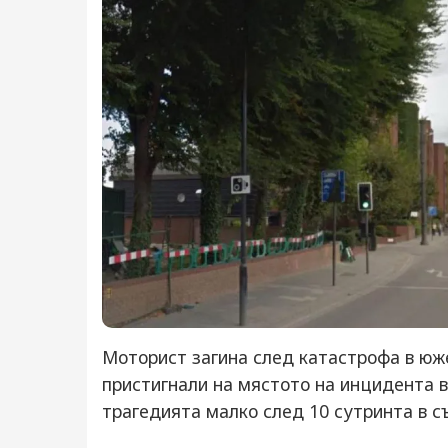
Моторист загина след катастрофа в юж
пристигнали на мястото на инцидента в
трагедията малко след 10 сутринта в с