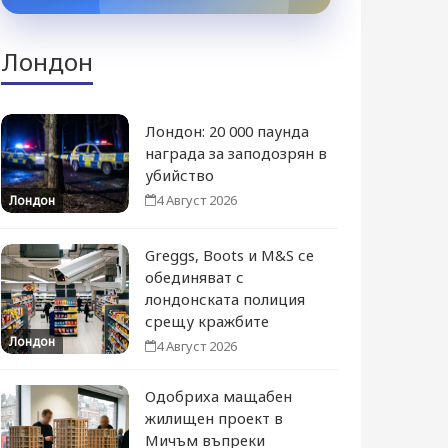
Лондон
Лондон: 20 000 паунда
награда за заподозрян в
убийство
4 Август 2026
Лондон
Greggs, Boots и M&S се
обединяват с
лондонската полиция
срещу кражбите
Лондон
4 Август 2026
Одобриха мащабен
жилищен проект в
Мичъм въпреки