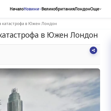
Начало
Новини
Великобритания
Лондон
Още
а катастрофа в Южен Лондон
катастрофа в Южен Лондон