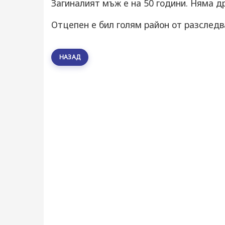
Загиналият мъж е на 50 години. Няма д
Отцепен е бил голям район от разследв
НАЗАД