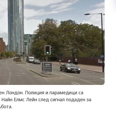
ен Лондон. Полиция и парамедици са
 Найн Елмс Лейн след сигнал подаден за
ъбота.