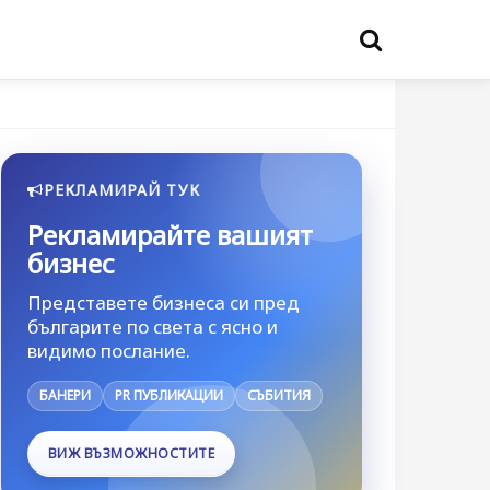
РЕКЛАМИРАЙ ТУК
Рекламирайте вашият
бизнес
Представете бизнеса си пред
българите по света с ясно и
видимо послание.
БАНЕРИ
PR ПУБЛИКАЦИИ
СЪБИТИЯ
ВИЖ ВЪЗМОЖНОСТИТЕ