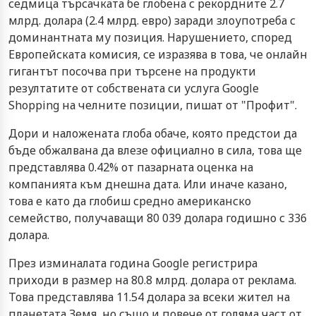
седмица търсачката бе глобена с рекордните 2.7
млрд. долара (2.4 млрд. евро) заради злоупотреба с
доминантната му позиция. Нарушението, според
Европейската комисия, се изразява в това, че онлайн
гигантът посочва при търсене на продукти
резултатите от собствената си услуга Google
Shopping на челните позиции, пишат от "Профит".
Дори и наложената глоба обаче, която предстои да
бъде обжалвана да влезе официално в сила, това ще
представлява 0.42% от пазарната оценка на
компанията към днешна дата. Или иначе казано,
това е като да глобиш средно американско
семейство, получаващи 80 039 долара годишно с 336
долара.
През изминалата година Google регистрира
приходи в размер на 80.8 млрд. долара от реклама.
Това представлява 11.54 долара за всеки жител на
планетата Земя, но също и повече от голяма част от