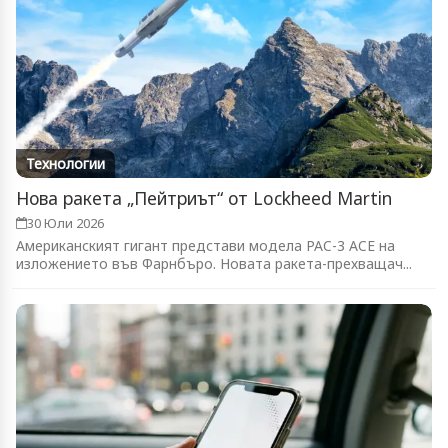
Технологии
Нова ракета „Пейтриът“ от Lockheed Martin
30 Юли 2026
Американският гигант представи модела PAC-3 ACE на
изложението във Фарнбъро. Новата ракета-прехващач...