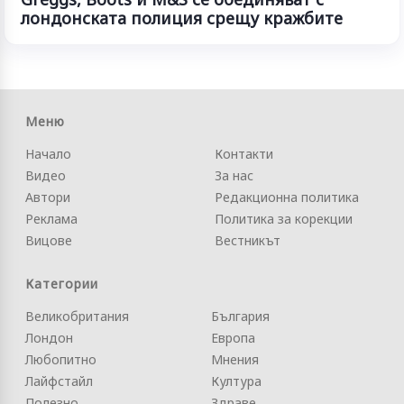
лондонската полиция срещу кражбите
Меню
Начало
Контакти
Видео
За нас
Автори
Редакционна политика
Реклама
Политика за корекции
Вицове
Вестникът
Категории
Великобритания
България
Лондон
Европа
Любопитно
Мнения
Лайфстайл
Култура
Полезно
Здраве