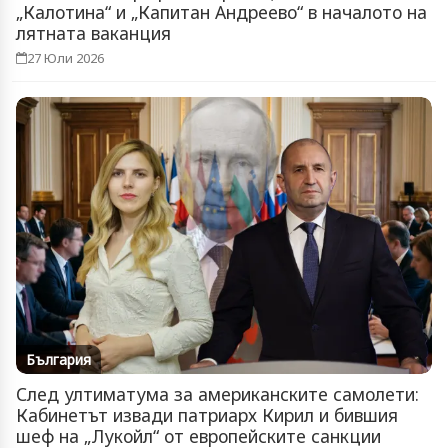
„Калотина“ и „Капитан Андреево“ в началото на
лятната ваканция
27 Юли 2026
България
След ултиматума за американските самолети:
Кабинетът извади патриарх Кирил и бившия
шеф на „Лукойл“ от европейските санкции