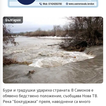
България
Бури и градушки удариха страната. В Самоков е
обявено бедствено положение, съобщава Нова ТВ.
Река "Боклуджака" преля, наводнени са много