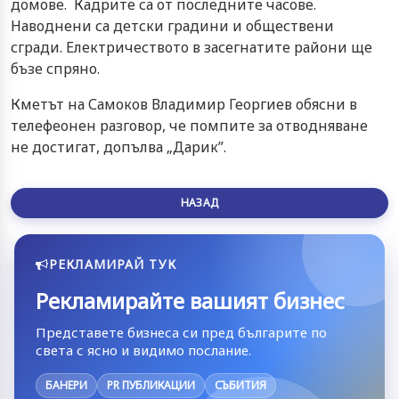
домове. Кадрите са от последните часове.
Наводнени са детски градини и обществени
сгради. Електричеството в засегнатите райони ще
бъзе спряно.
Кметът на Самоков Владимир Георгиев обясни в
телефеонен разговор, че помпите за отводняване
не достигат, допълва „Дарик”.
НАЗАД
РЕКЛАМИРАЙ ТУК
Рекламирайте вашият бизнес
Представете бизнеса си пред българите по
света с ясно и видимо послание.
БАНЕРИ
PR ПУБЛИКАЦИИ
СЪБИТИЯ