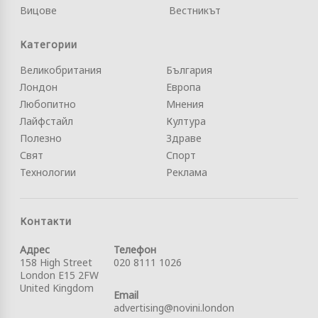
Вицове
Вестникът
Категории
Великобритания
България
Лондон
Европа
Любопитно
Мнения
Лайфстайл
Култура
Полезно
Здраве
Свят
Спорт
Технологии
Реклама
Контакти
Адрес
Телефон
158 High Street
020 8111 1026
London E15 2FW
United Kingdom
Email
advertising@novini.london