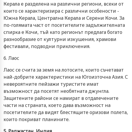
Керала е разделена на различни региони, всеки от
които се характеризира с различни особености -
Южна Керала, Централна Керала и Серени Кочи. За
по-голямата част от посетителите задължителната
спирка е Кочи, тъй като регионът предлага богато
разнообразие от културни изкушения, храмови
фестивали, подводни приключения.
6. Лаос
Лаос се счита за земя на лотосите, които съчетават
най-добрите характеристики на Югоизточна Азия. С
невероятните пейзажи туристите имат
възможност да посетят необятната джунгла.
Защитените райони се намират в отдалечените
части на страната, което дава възможност на
посетителите да видят блестящите оризови полета,
които покриват планините.
5. Раджастан, Индия