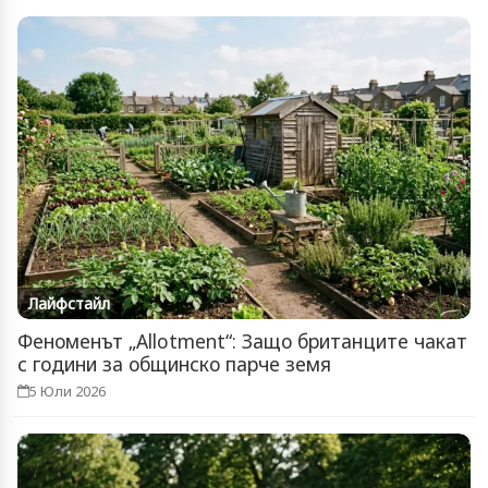
Лайфстайл
Феноменът „Allotment“: Защо британците чакат
с години за общинско парче земя
5 Юли 2026