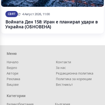
Обновена
СВЯТ
4 Август 2026, 11:00
Войната Ден 158: Иран е планирал удари в
Украйна (ОБНОВЕНА)
Меню
Начало
Контакти
Видео
За нас
Автори
Редакционна политика
Реклама
Политика за корекции
Вицове
Вестникът
Категории
Великобритания
България