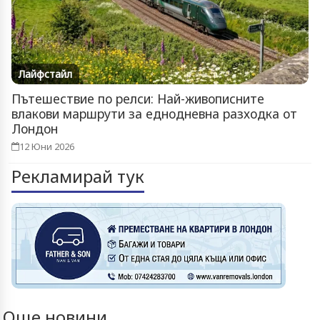
Лайфстайл
Пътешествие по релси: Най-живописните
влакови маршрути за еднодневна разходка от
Лондон
12 Юни 2026
Рекламирай тук
Още новини