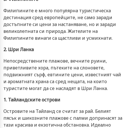
Филипините е много популярна туристическа
дестинация сред европейците, не само заради
достъпните си цени за настаняване, но и заради
великолепната си природа. Жителите на
Филипините винаги са щастливи и усмихнати.
2. Шри Ланка
Непосредствените плажове, вечните руини,
приветливите хора, пътеките на слоновете,
подвижният сърф, евтините цени, известният чай
и ароматната храна са сред нещата, на които
туристите могат да се насладят в Шри Ланка.
1. Тайландските острови
Островите на Тайланд се считат за рай. Белият
пясък и шикозните плажове с палми допринасят за
тази красива и екзотична обстановка. Идеално