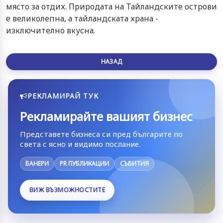
място за отдих. Природата на Тайландските острови
е великолепна, а тайландската храна -
изключително вкусна.
НАЗАД
РЕКЛАМИРАЙ ТУК
Рекламирайте вашият бизнес
Представете бизнеса си пред българите по
света с ясно и видимо послание.
БАНЕРИ
PR ПУБЛИКАЦИИ
СЪБИТИЯ
ВИЖ ВЪЗМОЖНОСТИТЕ