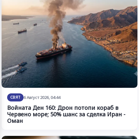
СВЯТ
6 Август 2026, 04:44
Войната Ден 160: Дрон потопи кораб в
Червено море; 50% шанс за сделка Иран -
Оман