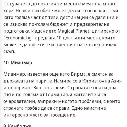
Пътуването до екзотични места е мечта за много
хора. Не всички обаче могат да си го позволят, тъй
като голяма част от тези дестинации са далечни и
се изисква по-голям бюджет и предварителна
подготовка. Изданието Magical Planet, цитирано от
"Еconomic.bg" предлага 10 достъпни места, които
можете да посетите и престоят на тях не е никак
скъп.
10. Мианмар
Мианмар, известен още като Бирма, е смятан за
държавата на парите. Намира се в Югоизточна Азия
и го наричат Златната земя. Страната е почти два
пъти по-голяма от Германия, а жителите й са
очарователни, въпреки многото проблеми, с които
страната трябва да се справи. Едно наистина
интересно място за посещение.
9. Камбоджа