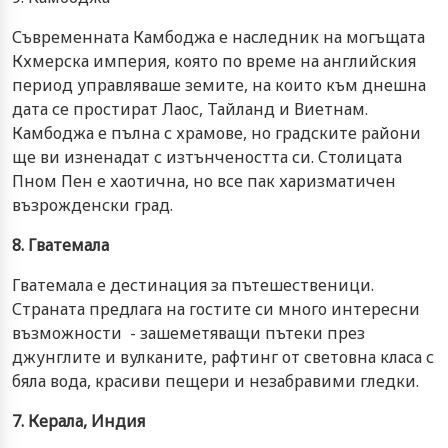
Съвременната Камбоджа е наследник на могъщата
Кхмерска империя, която по време на английския
период управляваше земите, на които към днешна
дата се простират Лаос, Тайланд и Виетнам.
Камбоджа е пълна с храмове, но градските райони
ще ви изненадат с изтънчеността си. Столицата
Пном Пен е хаотична, но все пак харизматичен
възрожденски град.
8. Гватемала
Гватемала е дестинация за пътешественици.
Страната предлага на гостите си много интересни
възможности - зашеметяващи пътеки през
джунглите и вулканите, рафтинг от световна класа с
бяла вода, красиви пещери и незабравими гледки.
7. Керала, Индия