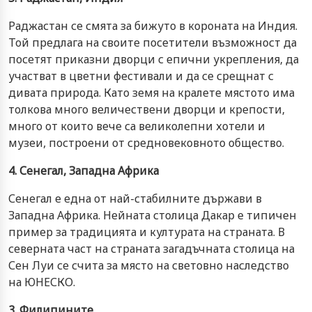
Раджастан се смята за бижуто в короната на Индия.
Той предлага на своите посетители възможност да
посетят приказни дворци с епични укрепления, да
участват в цветни фестивали и да се срещнат с
дивата природа. Като земя на кралете мястото има
толкова много величествени дворци и крепости,
много от които вече са великолепни хотели и
музеи, построени от средновековното общество.
4. Сенегал, Западна Африка
Сенегал е една от най-стабилните държави в
Западна Африка. Нейната столица Дакар е типичен
пример за традицията и културата на страната. В
северната част на страната загадъчната столица на
Сен Луи се счита за място на световно наследство
на ЮНЕСКО.
3. Филипините