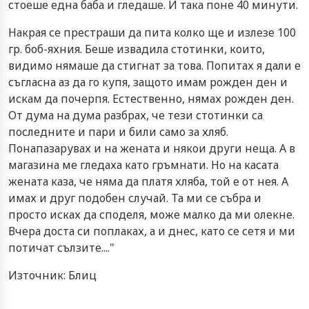
стоеше една баба и гледаше. И така поне 40 минути.
Накрая се престраши да пита колко ще и излезе 100
гр. боб-яхния. Беше извадила стотинки, които,
видимо нямаше да стигнат за това. Попитах я дали е
съгласна аз да го купя, защото имам рожден ден и
искам да почерпя. Естественно, нямах рожден ден.
От дума на дума разбрах, че тези стотинки са
последните и пари и били само за хляб.
Понапазарувах и на жената и някои други неща. А в
магазина ме гледаха като гръмнати. Но на касата
жената каза, че няма да платя хляба, той е от нея. А
имах и друг подобен случай. Та ми се събра и
просто исках да споделя, може малко да ми олекне.
Вчера доста си поплаках, а и днес, като се сетя и ми
потичат сълзите...."
Източник: Блиц