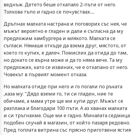
веднъж. Детето беше отхапало 2-пъти от него.
Толкова тъпо и гадно се почувствах.....
Дръпнах малката настрана и поговорих със нея, че
мъжът вероятно е гладен и дали е съгласна да му
предложим хамбургера и млякото. Малката се
съгласи. Нямаше откъде да взема друг, мястото, от
което го купих, е далеч. Помислих да отида до там,
но докато се върна може и да го няма вече. Та му
предложих, като се извиних, че е отхапано от него.
Човекът в първият момент отказа.
Но малката отиде при него и го погали по ръката
,каза му: "Дядо вземи го, ти си гладен, ние те
обичаме, а мама утре ще ми купи друг. Мъжът се
разплака и благодари 100 пъти. А аз хванах малката
и си тръгнахме. Още ми е гадно. Миналата седмица
подобен случай в магазин, от който пазаря редовно.
Пред топлата витрина със прясно приготвени ястия