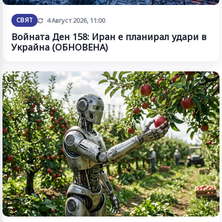
Обновена
СВЯТ
4 Август 2026, 11:00
Войната Ден 158: Иран е планирал удари в
Украйна (ОБНОВЕНА)