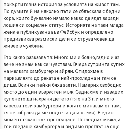
покъртителна история за условията на живот там.
По думите й на няколко пъти се сблъскала с бедни
хора, които буквално нямало какво да ядат заради
лошия си социален статус. Историята на тази млада
жена е публикувана във Фейсбук и определено
предизвиква размисли дали си струва човек да
живее в чужбина.
Ето какво разказва тя: Много ми е болно,гадно и аз
вече не знам как се чувствам. Вчера сутринта купих
на малката хамбургер и айрян. Отидохме в
парка,алеята до реката е най-прохладна и там се
диша. Всички пейки бяха заети. Намерих свободно
място до един възрастен мъж. Седнахме и извадих
купенето да нахраня детето (тя е на 3 г..и много
харесва тези хамбургери и когато минавам от там,
тя не забравя да ме подсети да и взема). В един
момент сякаш чух преглъщане. Погледнах мъжа, а
той гледаше хамбургера и видимо преглътна още