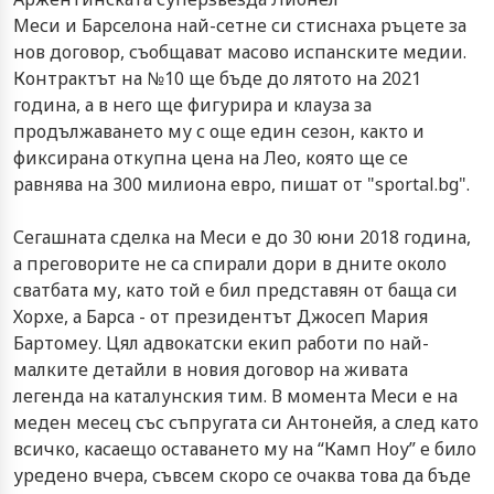
Меси и Барселона най-сетне си стиснаха ръцете за
нов договор, съобщават масово испанските медии.
Контрактът на №10 ще бъде до лятото на 2021
година, а в него ще фигурира и клауза за
продължаването му с още един сезон, както и
фиксирана откупна цена на Лео, която ще се
равнява на 300 милиона евро, пишат от "sportal.bg".
Сегашната сделка на Меси е до 30 юни 2018 година,
а преговорите не са спирали дори в дните около
сватбата му, като той е бил представян от баща си
Хорхе, а Барса - от президентът Джосеп Мария
Бартомеу. Цял адвокатски екип работи по най-
малките детайли в новия договор на живата
легенда на каталунския тим. В момента Меси е на
меден месец със съпругата си Антонейя, а след като
всичко, касаещо оставането му на “Камп Ноу” е било
уредено вчера, съвсем скоро се очаква това да бъде