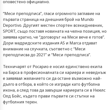
оповестено официално.
“Меси преподписа”, гласи огромното заглавие на
първата страница на днешния брой на Mundo
Deportivo. Другият местен спортен всекидневник,
SPORT, също поставя новината на челна позиция, но
заявява кратко, че “договорът на Меси вече е готов”.
Дори мадридските издания AS и Marca отдават
внимание на случката, съответно с “Меси
преподписва до 2021” и “Меси преподписа”.
Техничарят от Росарио е носил единствено екипа
на Барса в професионалната си кариера и неведнъж
е заявявал желанието си да остане възможно най-
дълго в отбора, в който се изгради като футболна
икона, а след това да завърши кариерата си в Нюелс
Олд Бойс, където прави първите си стъпки на
футболния терен.