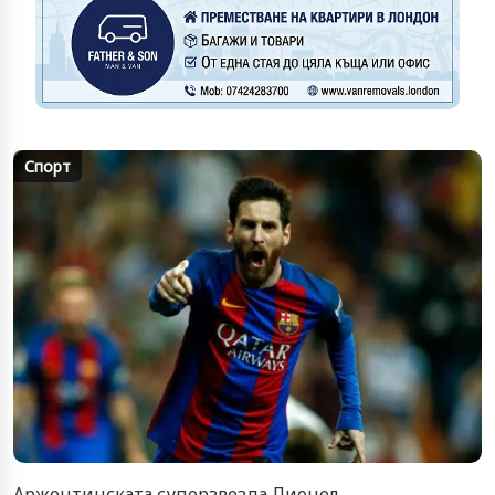
Спорт
Аржентинската суперзвезда Лионел