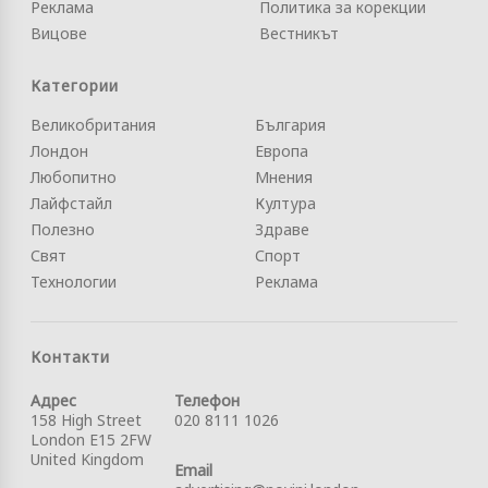
Реклама
Политика за корекции
Вицове
Вестникът
Категории
Великобритания
България
Лондон
Европа
Любопитно
Мнения
Лайфстайл
Култура
Полезно
Здраве
Свят
Спорт
Технологии
Реклама
Контакти
Адрес
Телефон
158 High Street
020 8111 1026
London E15 2FW
United Kingdom
Email