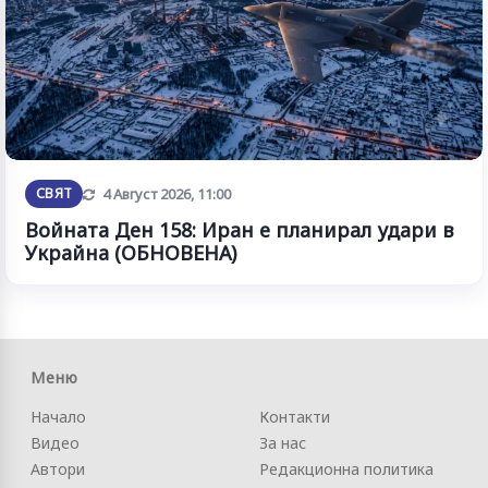
Обновена
СВЯТ
4 Август 2026, 11:00
Войната Ден 158: Иран е планирал удари в
Украйна (ОБНОВЕНА)
Меню
Начало
Контакти
Видео
За нас
Автори
Редакционна политика