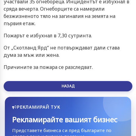
участвали 35 огнебореца. Инцидентът е избухнал в
сряда вечерта. Огнеборците са намерили
безжизненото тяло на загиналия на земята на
първия етаж.
Пожарът е избухнал в 7,30 сутринта.
От „Скотланд Ярд“ не потвърждават дали става
дума за мъж или жена.
Причините за пожара се разследват.
НАЗАД
РЕКЛАМИРАЙ ТУК
Рекламирайте вашият бизнес
Представете бизнеса си пред българите по