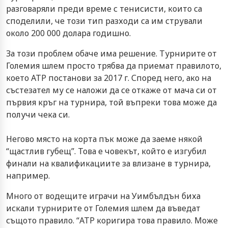
разговаряли преди време с тенисисти, които са
споделили, че този тип разходи са им стрували
около 200 000 долара годишно.
За този проблем обаче има решение. Турнирите от
Големия шлем просто трябва да приемат правилото,
което ATP постанови за 2017 г. Според него, ако на
състезател му се наложи да се откаже от мача си от
първия кръг на турнира, той въпреки това може да
получи чека си.
Негово място на корта пък може да заеме някой
“щастлив губещ”. Това е човекът, който е изгубил
финали на квалификациите за влизане в турнира,
например.
Много от водещите играчи на Уимбълдън биха
искали турнирите от Големия шлем да въведат
същото правило. “ATP коригира това правило. Може