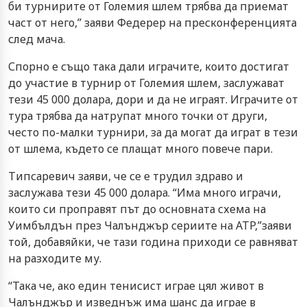
би турнирите от Големия шлем трябва да приемат
част от него,” заяви Федерер на пресконференцията
след мача.
Спорно е също така дали играчите, които достигат
до участие в турнир от Големия шлем, заслужават
тези 45 000 долара, дори и да не играят. Играчите от
тура трябва да натрупат много точки от други,
често по-малки турнири, за да могат да играт в тези
от шлема, където се плащат много повече пари.
Типсаревич заяви, че се е трудил здраво и
заслужава тези 45 000 долара. “Има много играчи,
които си проправят път до основната схема на
Уимбълдън през Чалънджър сериите на ATP,”заяви
той, добавяйки, че тази година приходи се равняват
на разходите му.
“Така че, ако един тенисист играе цял живот в
Чалънджър и изведнъж има шанс да играе в