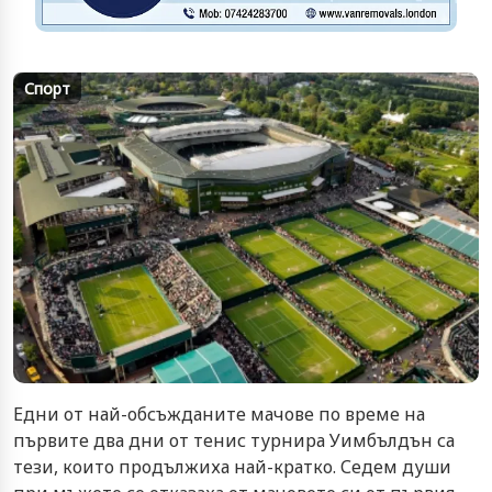
Спорт
Едни от най-обсъжданите мачове по време на
първите два дни от тенис турнира Уимбълдън са
тези, които продължиха най-кратко. Седем души