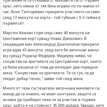
при мъжете се отказаха от мачовете си от първия
кръг, като някои от тях бяха играли по по-малко от
час. Янко Типсаревич прекрати участието си само
след 12 минути на корта - той губеше с 0-5 гейма в
първия сет.
Мартин Клизан спря след само 40 минути на
Централния корт срещу Новак Джокович. В
следващия мач Александър Дългополов прекрати
игра едва 43 минути, след като бе започнал мачът
му срещу Роджър Федерер. Федерер заяви, че
съчувства на зрителите на Централния корт, които
са били лишени от това да изгледат два поредни
мача. “Съчувствам на зрителите. Те са тук, за да
гледат добър тенис,” заяви той след мача.
Много от тези състезатели започнаха мачовете си,
макар да са знаели, че имат контузии, защото са
искали да приберат чека си за участие в първия
кръг, който е на стойност 45 000 долара. Звезди, като