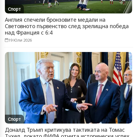
Спорт
Англия спечели бронзовите медали на
Световното първенство след зрелищна победа
над Франция с 6:4
19 Юли 2026
Спорт
Доналд Тръмп критикува тактиката на Томас
Тухел, докато ФИФА отчита исторически успех