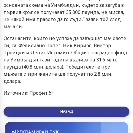
основната схема на Уимбълдън, където за загуба в
първия кръг се получават 35 000 паунда, не мисля,
че някой има правото да го съди,” заяви той след
мача си.
Останалите, които не успяха да завършат мачовете
си, са: Фелисиано Лопез, Ник Кириос, Виктор
Троицки и Денис Истомин. Общият награден фонд
на Уимбълдън тази година възлиза на 31.6 млн.
паунда (40.8 млн. долара). Победителите при
мъжете и при жените ще получат по 2.8 млн.
долара.
Източник: Профит.бг
НАЗАД
РЕКЛАМИРАЙ ТУК