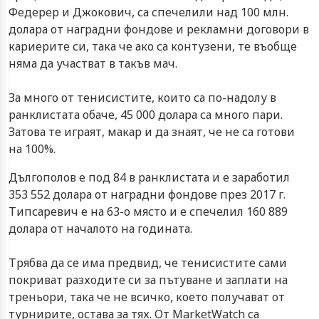
Федерер и Джокович, са спечелили над 100 млн.
долара от наградни фондове и рекламни договори в
кариерите си, така че ако са контузени, те въобще
няма да участват в такъв мач.
За много от тенисистите, които са по-надолу в
ранклистата обаче, 45 000 долара са много пари.
Затова те играят, макар и да знаят, че не са готови
на 100%.
Дългополов е под 84 в ранклистата и е заработил
353 552 долара от наградни фондове през 2017 г.
Типсаревич е на 63-о място и е спечелил 160 889
долара от началото на годината.
Трябва да се има предвид, че тенисистите сами
покриват разходите си за пътуване и заплати на
треньори, така че не всичко, което получават от
турнирите, остава за тях. От MarketWatch са