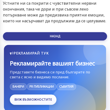
Устните ни са покрити с чувствителни нервни
окончания, така че дори и при съвсем леко
потъркване може да предизвика приятни емоции,
които ни насърчават да продължим да се целуваме.
НАЗАД
РЕКЛАМИРАЙ ТУК
Рекламирайте вашият бизнес
Представете бизнеса си пред българите по
света с ясно и видимо послание.
БАНЕРИ
PR ПУБЛИКАЦИИ
СЪБИТИЯ
ВИЖ ВЪЗМОЖНОСТИТЕ