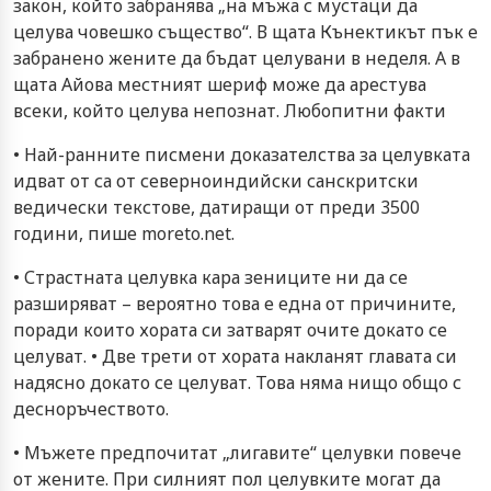
закон, който забранява „на мъжа с мустаци да
целува човешко същество“. В щата Кънектикът пък е
забранено жените да бъдат целувани в неделя. А в
щата Айова местният шериф може да арестува
всеки, който целува непознат. Любопитни факти
• Най-ранните писмени доказателства за целувката
идват от са от северноиндийски санскритски
ведически текстове, датиращи от преди 3500
години, пише moreto.net.
• Страстната целувка кара зениците ни да се
разширяват – вероятно това е една от причините,
поради които хората си затварят очите докато се
целуват. • Две трети от хората накланят главата си
надясно докато се целуват. Това няма нищо общо с
десноръчеството.
• Мъжете предпочитат „лигавите“ целувки повече
от жените. При силният пол целувките могат да