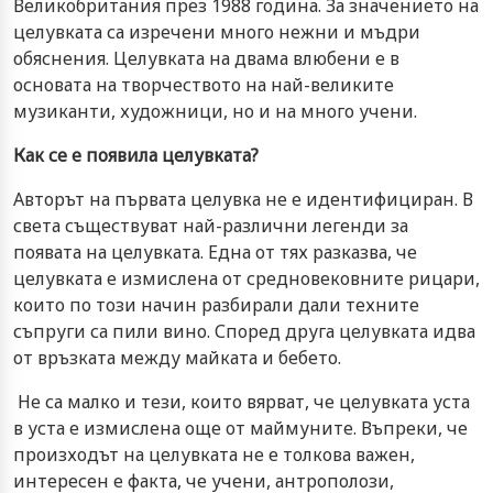
Великобритания през 1988 година. За значението на
целувката са изречени много нежни и мъдри
обяснения. Целувката на двама влюбени е в
основата на творчеството на най-великите
музиканти, художници, но и на много учени.
Как се е появила целувката?
Авторът на първата целувка не е идентифициран. В
света съществуват най-различни легенди за
появата на целувката. Една от тях разказва, че
целувката е измислена от средновековните рицари,
които по този начин разбирали дали техните
съпруги са пили вино. Според друга целувката идва
от връзката между майката и бебето.
Не са малко и тези, които вярват, че целувката уста
в уста е измислена още от маймуните. Въпреки, че
произходът на целувката не е толкова важен,
интересен е факта, че учени, антрополози,