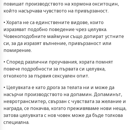
повишат производството на хормона окситоцин,
който насърчава чувството на привързаност.
• Хората не са единствените видове, които
изразяват подобно поведение чрез целувка.
Човекоподобните маймуни също допират устните
си, за да изразят вълнение, привързаност или
помирение.
• Според различни проучвания, хората помнят
повече подробности за първата си целувка,
отколкото за първия сексуален опит.
• Целувката е като дрога за телата ни и може да
насърчи производството на допамин. Допаминът,
невротрансмитер, свързан с чувствата за желание и
награда, се покачва, когато преживяваме нови неща,
затова целувката с нов човек може да бъде толкова
специална.