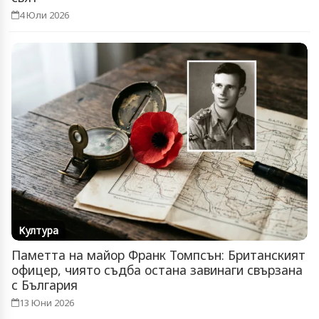
4 Юли 2026
Култура
Паметта на майор Франк Томпсън: Британският
офицер, чиято съдба остана завинаги свързана
с България
13 Юни 2026