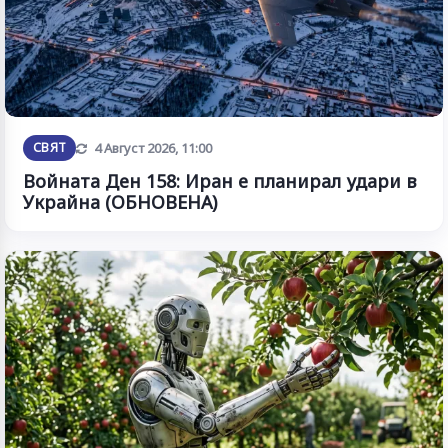
Обновена
СВЯТ
4 Август 2026, 11:00
Войната Ден 158: Иран е планирал удари в
Украйна (ОБНОВЕНА)