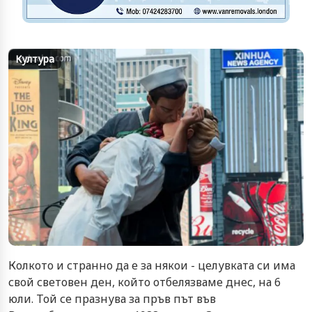
Култура
Колкото и странно да е за някои - целувката си има
свой световен ден, който отбелязваме днес, на 6
юли. Той се празнува за пръв път във