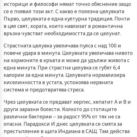
историци и философи нямат точно обяснение защо
се е появил този акт. С какво е полезна целувката
Първо, целувката е една културна традиция. Почти
в цял свят, хората, които навлизат в романтична
връзка чувстват необходимостта да се целунат.
Страстната целувка увеличава пулса с над 100 и
повече удара в минута. Целувката увеличава нивото
на хормоните в кръвта и може да удължи живота с
една минута. При страстна целувка се губят 6,4
калории за една минута. Целувката нормализира
киселинността в устата, успокоява нервната
система и предотвратява стреса.
Чрез целувката се предават херпес, хепатит А и В и
други заразни болести. Колкото до стотиците
различни бактерии – за радост 95% от тях не са
опасни. Парадокси И днес целувката се смята за
престъпление в щата Индиана в САЩ. Там действа