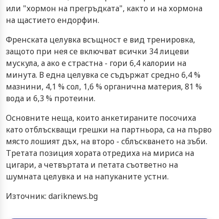
или "хормон на прегръдката", както и на хормона
на щастието ендорфин.
Френската целувка всъщност е вид тренировка,
защото при нея се включват всички 34 лицеви
мускула, а ако е страстна - гори 6,4 калории на
минута. В една целувка се съдържат средно 6,4 %
мазнини, 4,1 % сол, 1,6 % органична материя, 81 %
вода и 6,3 % протеини.
Основните неща, които анкетираните посочиха
като отблъскващи грешки на партньора, са на първо
място лошият дъх, на второ - сблъскването на зъби.
Третата позиция хората отредиха на мириса на
цигари, а четвъртата и петата съответно на
шумната целувка и на напуканите устни.
Източник: dariknews.bg