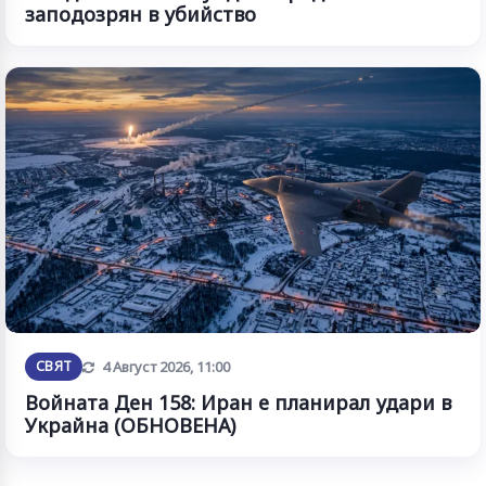
заподозрян в убийство
Обновена
СВЯТ
4 Август 2026, 11:00
Войната Ден 158: Иран е планирал удари в
Украйна (ОБНОВЕНА)