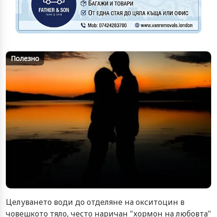
Полезно
Целуването води до отделяне на окситоцин в
човешкото тяло, често наричан "хормон на любовта"