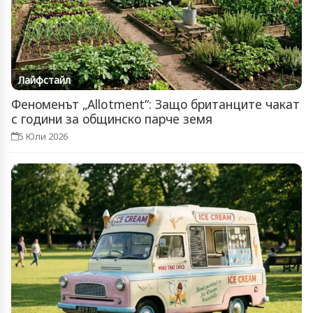
Лайфстайл
Феноменът „Allotment“: Защо британците чакат
с години за общинско парче земя
5 Юли 2026