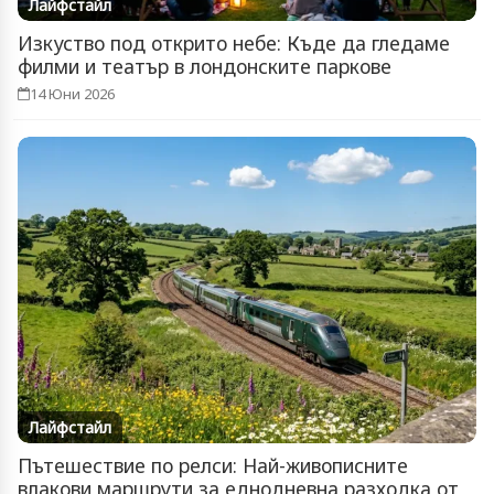
Лайфстайл
Изкуство под открито небе: Къде да гледаме
филми и театър в лондонските паркове
14 Юни 2026
Лайфстайл
Пътешествие по релси: Най-живописните
влакови маршрути за еднодневна разходка от