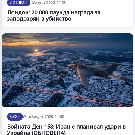
ЛОНДОН
4 Август 2026, 11:23
Лондон: 20 000 паунда награда за
заподозрян в убийство
Обновена
СВЯТ
4 Август 2026, 11:00
Войната Ден 158: Иран е планирал удари в
Украйна (ОБНОВЕНА)