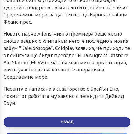
новия си сингъл, приходите от който ще бъдат
дадени в подкрепа на мигрантите, които пресичат
Средиземно море, за да стигнат до Европа, съобщи
Франс прес.
Новото парче Aliens, чиято премиера беше късно
снощи заедно с клипа към него, е последно в новия
албум "Kaleidoscope". Coldplay заявиха, че приходите
от сингъла ще бъдат преведени на Migrant Offshore
Aid Station (MOAS) – частна малтийска организация,
която участва в спасителните операции в
Средиземно море.
Песента е написана в съавторство с Брайън Ено,
познат от работата му заедно с легендата Дейвид
Боуи.
НАЗАД