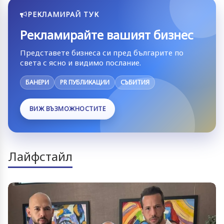
РЕКЛАМИРАЙ ТУК
Рекламирайте вашият бизнес
Представете бизнеса си пред българите по
света с ясно и видимо послание.
БАНЕРИ
PR ПУБЛИКАЦИИ
СЪБИТИЯ
ВИЖ ВЪЗМОЖНОСТИТЕ
Лайфстайл