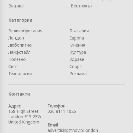
Вицове
Вестникът
Категории
Великобритания
България
Лондон
Европа
Любопитно
Мнения
Лайфстайл
Култура
Полезно
Здраве
Свят
Спорт
Технологии
Реклама
Контакти
Адрес
Телефон
158 High Street
020 8111 1026
London E15 2FW
United Kingdom
Email
advertising@novini.london