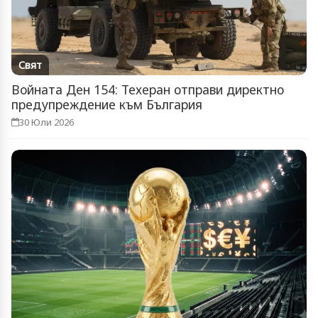
Свят
Войната Ден 154: Техеран отправи директно
предупреждение към България
30 Юли 2026