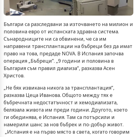
Българи са разследвани за източването на милион и
половина евро от испанската здравна система.
Сънародниците ни са обвинени, че са им
направени трансплантации на бъбреци без да имат
право на това, предаде NOVA. В Испания започва
операция „Бъбреци”. „9 години и половина в
България съм правил диализа”, разказва Асен
Христов.
„Не бях извикана никога за трансплантация”,
разказва Цеца Иванова. Общото между тях е
бъбречната недостатъчност и хемодиализата,
белязала живота им преди години. Другото, което
ги обединява, е Испания. Там са потърсили и
намерили шанс за нов бъбрек и по-добър живот.
„Испания е на първо място в света, когато говорим