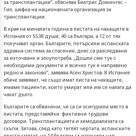
за трансплантации”, обяснява Беатрис Домингес –
Гил, шефка на националната организация за
трансплантации.
В края на миналата година в листата на чакащите в
Испания от 5538 души, 40 са българи, а 12 от тях
получават орган. Българите, потърсили испанската
здравна система за спасение, днес са разследвани
за източване и злоупотреба. „Дошли сме тук с
необходими документи и всичко тук е направено
редно и законово”, заявява Асен Христов. В Испания
обаче заявяват, че също имат листа на чакащите,
имаме пациенти, които умират или им се налага да
чакат дълго.
Българите са обвинени, че са си осигурили място в
листата, представяйки фиктивни трудови
договори. Трансплантацията и хемодиализата са
скъпи. Затова, след като теглят чертата, испанските
власти смятат, че 14 българи са източили над