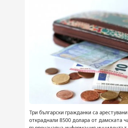
Три български гражданки са арестувани
откраднали 8500 долара от дамската ча
първоначална информация инцидентът е