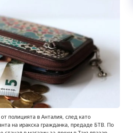
 от полицията в Анталия, след като
нта на иракска гражданка, предаде БТВ. По
 станал в магазин за дрехи в Тахълпазар.