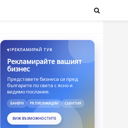
РЕКЛАМИРАЙ ТУК
Рекламирайте вашият
бизнес
Представете бизнеса си пред
българите по света с ясно и
видимо послание.
БАНЕРИ
PR ПУБЛИКАЦИИ
СЪБИТИЯ
ВИЖ ВЪЗМОЖНОСТИТЕ