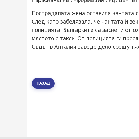
Пострадалата жена оставила чантата си
След като забелязала, че чантата й веч
полицията. Българките са заснети от о
мястото с такси. От полицията ги прос
Съдът в Анталия заведе дело срещу тях
НАЗАД