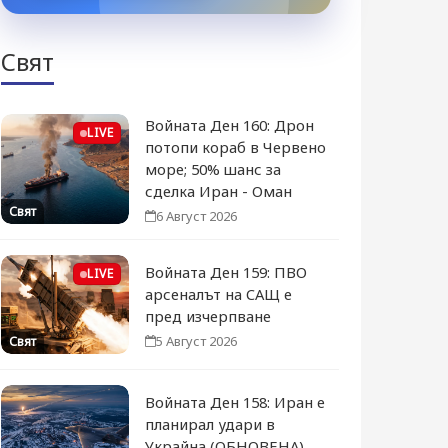
Свят
Войната Ден 160: Дрон
LIVE
потопи кораб в Червено
море; 50% шанс за
сделка Иран - Оман
Свят
6 Август 2026
Войната Ден 159: ПВО
LIVE
арсеналът на САЩ е
пред изчерпване
5 Август 2026
Свят
Войната Ден 158: Иран е
планирал удари в
Украйна (ОБНОВЕНА)