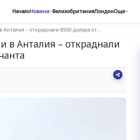
Начало
Новини
Великобритания
Лондон
Още
в Анталия – откраднали 8500 долара от…
ки в Анталия – откраднали
 чанта