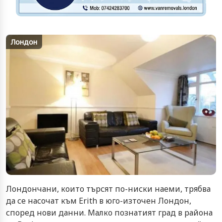
Лондон
Лондончани, които търсят по-ниски наеми, трябва
да се насочат към Erith в юго-източен Лондон,
според нови данни. Малко познатият град в района