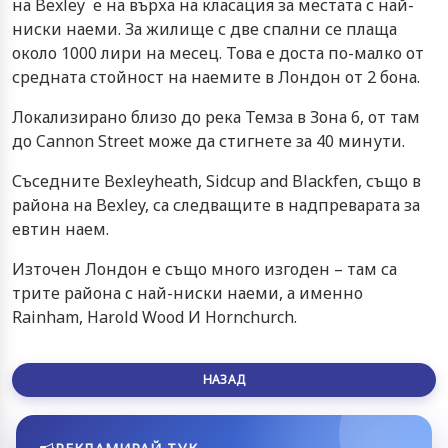
на Bexley е на върха на класация за местата с най-
ниски наеми. За жилище с две спални се плаща
около 1000 лири на месец. Това е доста по-малко от
средната стойност на наемите в Лондон от 2 бона.
Локализирано близо до река Темза в Зона 6, от там
до Cannon Street може да стигнете за 40 минути.
Съседните Bexleyheath, Sidcup and Blackfen, също в
района на Bexley, са следващите в надпреварата за
евтин наем.
Източен Лондон е също много изгоден – там са
трите района с най-ниски наеми, а именно
Rainham, Harold Wood И Hornchurch.
НАЗАД