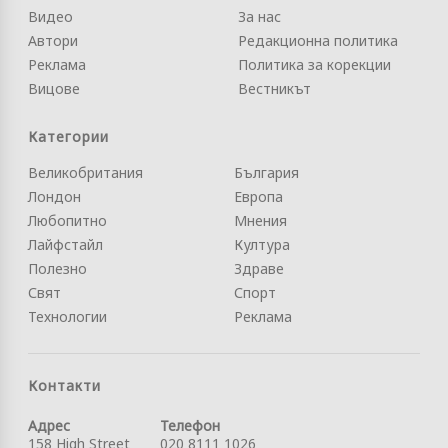
Видео
За нас
Автори
Редакционна политика
Реклама
Политика за корекции
Вицове
Вестникът
Категории
Великобритания
България
Лондон
Европа
Любопитно
Мнения
Лайфстайл
Култура
Полезно
Здраве
Свят
Спорт
Технологии
Реклама
Контакти
Адрес
Телефон
158 High Street
020 8111 1026