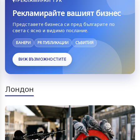
РЕКЛАМИРАЙ ТУК
Рекламирайте вашият бизнес
Представете бизнеса си пред българите по
света с ясно и видимо послание.
БАНЕРИ
PR ПУБЛИКАЦИИ
СЪБИТИЯ
ВИЖ ВЪЗМОЖНОСТИТЕ
Лондон