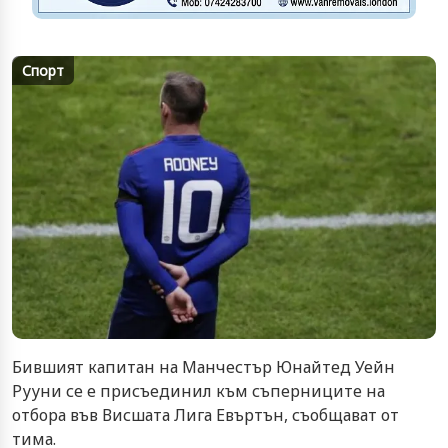
Спорт
Бившият капитан на Манчестър Юнайтед Уейн
Рууни се е присъединил към съперниците на
отбора във Висшата Лига Евъртън, съобщават от
тима.