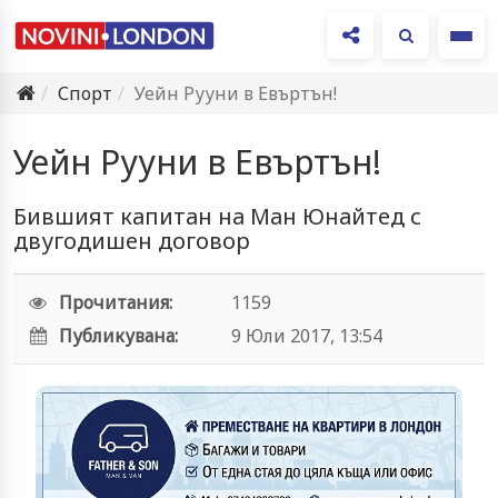
Ме
Спорт
Уейн Рууни в Евъртън!
Уейн Рууни в Евъртън!
Бившият капитан на Ман Юнайтед с
двугодишен договор
Прочитания:
1159
Публикувана:
9 Юли 2017, 13:54