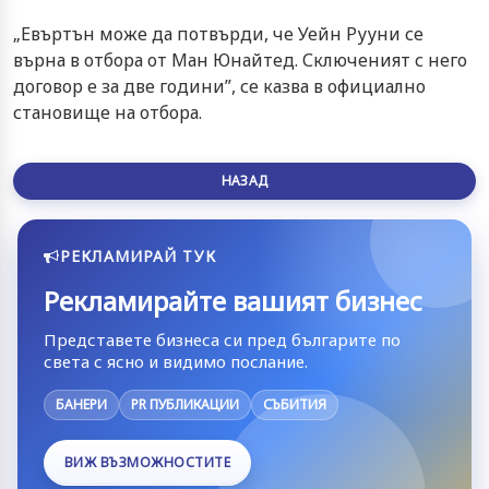
„Евъртън може да потвърди, че Уейн Рууни се
върна в отбора от Ман Юнайтед. Сключеният с него
договор е за две години”, се казва в официално
становище на отбора.
НАЗАД
РЕКЛАМИРАЙ ТУК
Рекламирайте вашият бизнес
Представете бизнеса си пред българите по
света с ясно и видимо послание.
БАНЕРИ
PR ПУБЛИКАЦИИ
СЪБИТИЯ
ВИЖ ВЪЗМОЖНОСТИТЕ