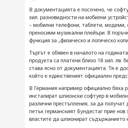
В документацията е посочено, че софт
хил. разновидности на мобилни устройс
– мобилни телефони, таблети, модеми, 
преносими музикални плейъри. В поръчк
функция за „физическо и логическо коп
Търгът е обявен в началото на годината
продукта са платени близо 18 хил. лв. 
става ясно от документацията. Тя е дос
който е единственият официален предс
В Германия например официално бяха 
инсталират шпионски софтуер в мобилн
различни престъпления, за да получат 
петък германският Бундестаг прие нов
властите да шпионират съдържанието н