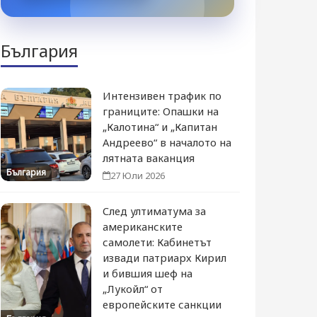
България
Интензивен трафик по
границите: Опашки на
„Калотина“ и „Капитан
Андреево“ в началото на
лятната ваканция
България
27 Юли 2026
След ултиматума за
американските
самолети: Кабинетът
извади патриарх Кирил
и бившия шеф на
„Лукойл“ от
европейските санкции