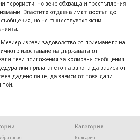
ни терористи, но вече обхваща и престъпления
 измами. Властите отдавна имат достъп до
 съобщения, но не съществуваха ясни
енията.
Мезиер изрази задоволство от приемането на
гичното изоставане на държавата от
вали тези приложения за кодирани съобщения.
едура или прилагането на закона да зависи от
лзва дадено лице, да зависи от това дали
 той.
гории
Категории
обритания
България