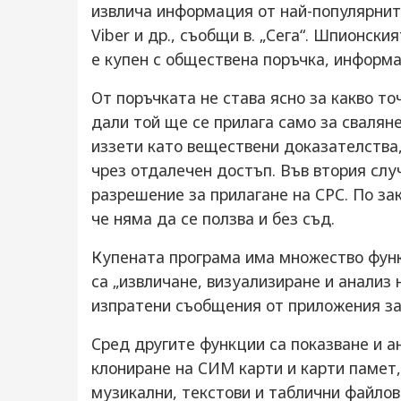
извлича информация от най-популярнит
Viber и др., съобщи в. „Сега“. Шпионск
е купен с обществена поръчка, информа
От поръчката не става ясно за какво т
дали той ще се прилага само за свалян
иззети като веществени доказателства
чрез отдалечен достъп. Във втория слу
разрешение за прилагане на СРС. По зак
че няма да се ползва и без съд.
Купената програма има множество функ
са „извличане, визуализиране и анализ 
изпратени съобщения от приложения за
Сред другите функции са показване и а
клониране на СИМ карти и карти памет,
музикални, текстови и таблични файлове