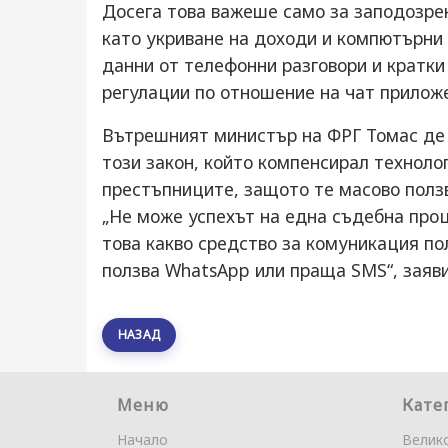
Досега това важеше само за заподозре
като укриване на доходи и компютърни
данни от телефонни разговори и кратки
регулации по отношение на чат прилож
Вътрешният министър на ФРГ Томас де 
този закон, който компенсирал техноло
престъпниците, защото те масово полз
„Не може успехът на една съдебна проц
това какво средство за комуникация по
ползва WhatsApp или праща SMS“, заяви
НАЗАД
Меню
Кате
Начало
Велик