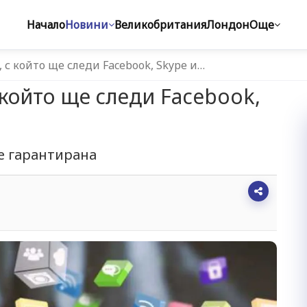
Начало
Новини
Великобритания
Лондон
Още
 с който ще следи Facebook, Skype и…
 който ще следи Facebook,
е гарантирана