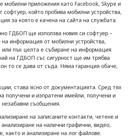
е мобилни приложения като Facebook, Skype и
ият софтуер, който пробива мобилни устройства,
ция за която е качена на сайта на службата.
очно ГДБОП ще използва новия си софтуер –
е на информация от мобилни устройства,
, или пък целта е събиране на информация
чай на ГДБОП със сигурност ще им трябва
он то се дава от съда. Няма гаранция обаче,
ции, става ясно от документацията. Сред тях
на получени и изпратени имейли, получени и
 незабавни съобщения.
нализиране на записаните контакти, четене и
 анализиране на налични графични, видео,
, както и анализиране на лог файлове.