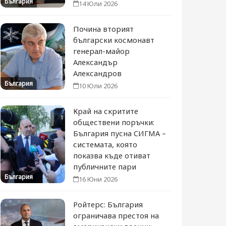
България
14 Юли 2026
Почина вторият
български космонавт
генерал-майор
Александър
Александров
България
10 Юли 2026
Край на скритите
обществени поръчки:
България пусна СИГМА –
системата, която
показва къде отиват
публичните пари
България
16 Юни 2026
Ройтерс: България
ограничава престоя на