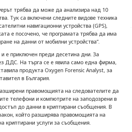
уерът трябва да може да анализира над 10
тва. Тук са включени следните видове техника
сателитни навигационни устройства (GPS),
ата е посочено, че програмата трябва да има
иране на данни от мобилни устройства“.
 и е приключен преди десетина дни. За
без ДДС. На търга се е явила само една фирма,
тавила продукта Oxygen Forensic Analyst, за
тавител в България.
разширени правомощията на следователите да
ите телефони и компютрите на заподозрени в
достъп до данни в криптирани съобщения. В
 закон, който разширява правомощията на
а криптирани услуги за съобщения.