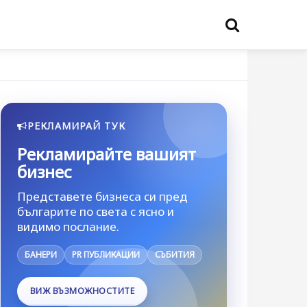
РЕКЛАМИРАЙ ТУК
Рекламирайте вашият
бизнес
Представете бизнеса си пред
българите по света с ясно и
видимо послание.
БАНЕРИ
PR ПУБЛИКАЦИИ
СЪБИТИЯ
ВИЖ ВЪЗМОЖНОСТИТЕ