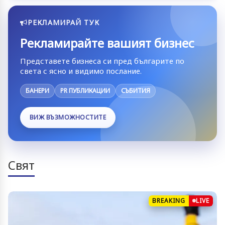
РЕКЛАМИРАЙ ТУК
Рекламирайте вашият бизнес
Представете бизнеса си пред българите по
света с ясно и видимо послание.
БАНЕРИ
PR ПУБЛИКАЦИИ
СЪБИТИЯ
ВИЖ ВЪЗМОЖНОСТИТЕ
Свят
BREAKING
LIVE