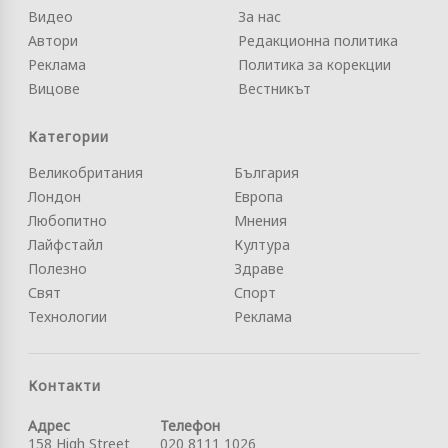
Видео
За нас
Автори
Редакционна политика
Реклама
Политика за корекции
Вицове
Вестникът
Категории
Великобритания
България
Лондон
Европа
Любопитно
Мнения
Лайфстайл
Култура
Полезно
Здраве
Свят
Спорт
Технологии
Реклама
Контакти
Адрес
Телефон
158 High Street
020 8111 1026