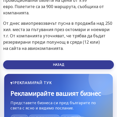
промоционални билети на цени от 9.99
евро. Полетите са за 900 маршрута, съобщиха от
компанията.
От днес авиопревозвачът пусна в продажба над 250
хил. места за пътувания през октомври и ноември
т.г. От компанията уточняват, че трябва да бъдат
резервирани преди полунощ в сряда (12 юли)
на сайта на авиокомпанията.
НАЗАД
РЕКЛАМИРАЙ ТУК
Рекламирайте вашият бизнес
Представете бизнеса си пред българите по
света с ясно и видимо послание.