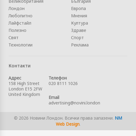
Великобритания
България
Лондон
Европа
Любопитно
Мнения
Лайфстайл
Култура
Полезно
Здраве
Свят
Спорт
Технологии
Реклама
Контакти
Адрес
Телефон
158 High Street
020 8111 1026
London E15 2FW
United Kingdom
Email
advertising@novini.london
© 2026 Новини Лондон. Всички права запазени.
NM
Web Design
.