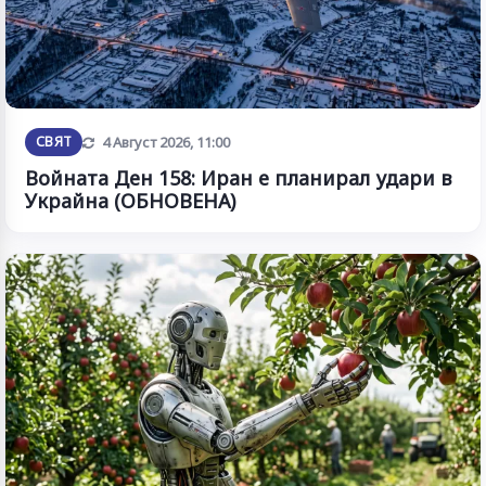
Обновена
СВЯТ
4 Август 2026, 11:00
Войната Ден 158: Иран е планирал удари в
Украйна (ОБНОВЕНА)