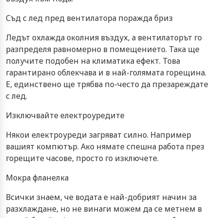
Съд с лед пред вентилатора поражда бриз
Ледът охлажда околния въздух, а вентилаторът го
разпределя равномерно в помещението. Така ще
получите подобен на климатика ефект. Това
гарантирано облекчава и в най-голямата горещина.
Е, единствено ще трябва по-често да презареждате
с лед.
Изключвайте електроуредите
Някои електроуреди загряват силно. Например
вашият компютър. Ако нямате спешна работа през
горещите часове, просто го изключете.
Мокра фланелка
Всички знаем, че водата е най-добрият начин за
разхлаждане, но не винаги можем да се метнем в