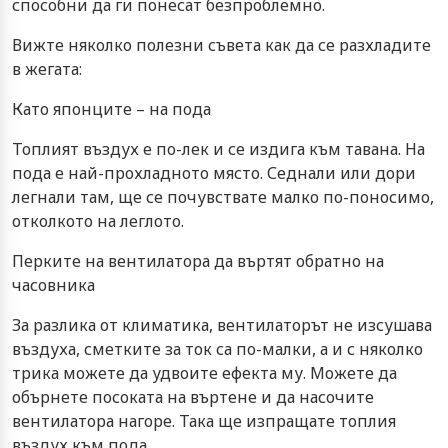
способни да ги понесат безпроблемно.
Вижте няколко полезни съвета как да се разхладите
в жегата:
Като японците – на пода
Топлият въздух е по-лек и се издига към тавана. На
пода е най-прохладното място. Седнали или дори
легнали там, ще се почувствате малко по-поносимо,
отколкото на леглото.
Перките на вентилатора да въртят обратно на
часовника
За разлика от климатика, вентилаторът не изсушава
въздуха, сметките за ток са по-малки, а и с няколко
трика можете да удвоите ефекта му. Можете да
обърнете посоката на въртене и да насочите
вентилатора нагоре. Така ще изпращате топлия
въздух към пода.