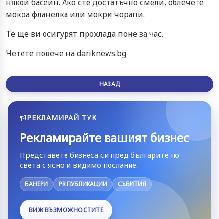
някой басейн. Ако сте достатъчно смели, облечете
мокра фланелка или мокри чорапи.
Те ще ви осигурят прохлада поне за час.
Четете повече на dariknews.bg
НАЗАД
РЕКЛАМИРАЙ ТУК
Рекламирайте вашият бизнес
Представете бизнеса си пред българите по
света с ясно и видимо послание.
БАНЕРИ
PR ПУБЛИКАЦИИ
СЪБИТИЯ
ВИЖ ВЪЗМОЖНОСТИТЕ