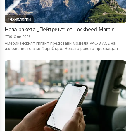
Технологии
Нова ракета „Пейтриът“ от Lockheed Martin
30 Юли 2026
Американският гигант представи модела PAC-3 ACE на
изложението във Фарнбъро. Новата ракета-прехващач...