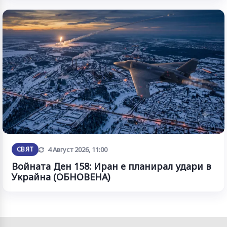
Обновена
СВЯТ
4 Август 2026, 11:00
Войната Ден 158: Иран е планирал удари в
Украйна (ОБНОВЕНА)