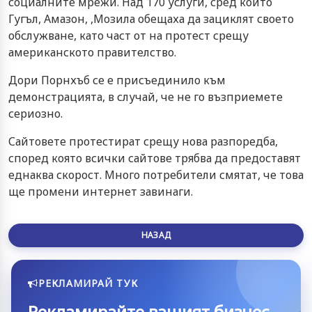
социалните мрежи. Над 170 услуги, сред които
Гугъл, Амазон, ,Мозила обещаха да зациклят своето
обслужване, като част от на протест срещу
американското правителство.
Дори Порнхъб се е присъединило към
демонстрацията, в случай, че не го възприемете
сериозно.
Сайтовете протестират срещу нова разпоредба,
според която всички сайтове трябва да предоставят
еднаква скорост. Много потребители смятат, че това
ще промени интернет завинаги.
НАЗАД
РЕКЛАМИРАЙ ТУК
Рекламирайте вашият бизнес