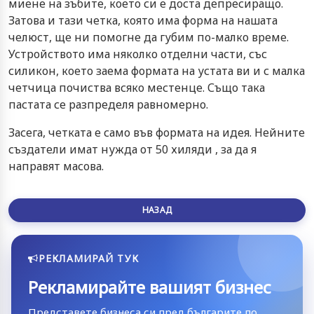
миене на зъбите, което си е доста депресиращо.
Затова и тази четка, която има форма на нашата
челюст, ще ни помогне да губим по-малко време.
Устройството има няколко отделни части, със
силикон, което заема формата на устата ви и с малка
четчица почиства всяко местенце. Също така
пастата се разпределя равномерно.
Засега, четката е само във формата на идея. Нейните
създатели имат нужда от 50 хиляди , за да я
направят масова.
НАЗАД
РЕКЛАМИРАЙ ТУК
Рекламирайте вашият бизнес
Представете бизнеса си пред българите по