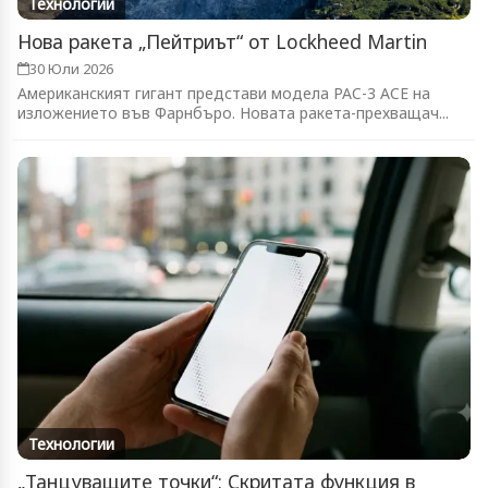
Технологии
Нова ракета „Пейтриът“ от Lockheed Martin
30 Юли 2026
Американският гигант представи модела PAC-3 ACE на
изложението във Фарнбъро. Новата ракета-прехващач...
Технологии
„Танцуващите точки“: Скритата функция в