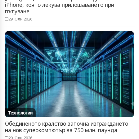
iPhone, която лекува прилошаването при
пътуване
29 Юли 2026
Технологии
Обединеното кралство започна изграждането
на нов суперкомпютър за 750 млн. паунда
20 Юли 2026