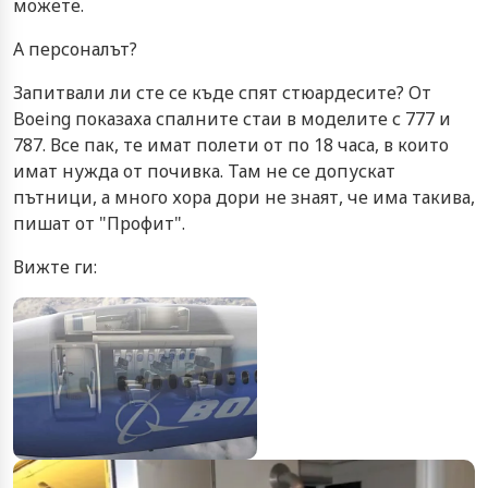
можете.
А персоналът?
Запитвали ли сте се къде спят стюардесите? От
Boeing показаха спалните стаи в моделите с 777 и
787. Все пак, те имат полети от по 18 часа, в които
имат нужда от почивка. Там не се допускат
пътници, а много хора дори не знаят, че има такива,
пишат от "Профит".
Вижте ги: