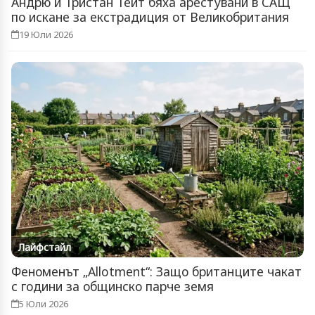
Андрю и Тристан Тейт бяха арестувани в САЩ
по искане за екстрадиция от Великобритания
19 Юли 2026
Лайфстайл
Феноменът „Allotment“: Защо британците чакат
с години за общинско парче земя
5 Юли 2026