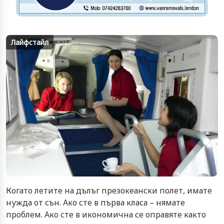
Лайфстайл
Когато летите на дълъг презокеански полет, имате
нужда от сън. Ако сте в първа класа – нямате
проблем. Ако сте в икономична се оправяте както