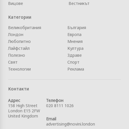
Вицове
Вестникът
Категории
Великобритания
България
Лондон
Европа
Любопитно
Мнения
Лайфстайл
Култура
Полезно
Здраве
Свят
Спорт
Технологии
Реклама
Контакти
Адрес
Телефон
158 High Street
020 8111 1026
London E15 2FW
United Kingdom
Email
advertising@novini.london