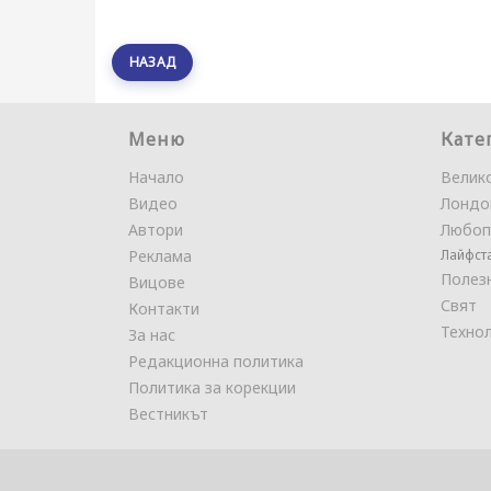
НАЗАД
Меню
Кате
Начало
Велик
Видео
Лондо
Автори
Любоп
Реклама
Лайфст
Полез
Вицове
Свят
Контакти
Техно
За нас
Редакционна политика
Политика за корекции
Вестникът