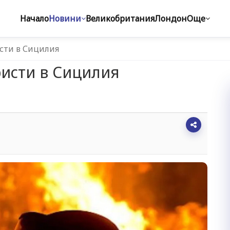
Начало
Новини
Великобритания
Лондон
Още
сти в Сицилия
ристи в Сицилия