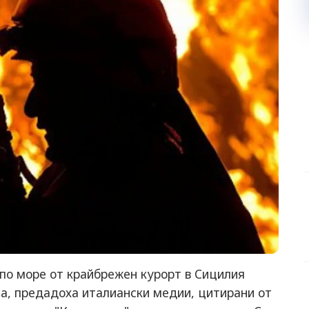
по море от крайбрежен курорт в Сицилия
на, предадоха италиански медии, цитирани от