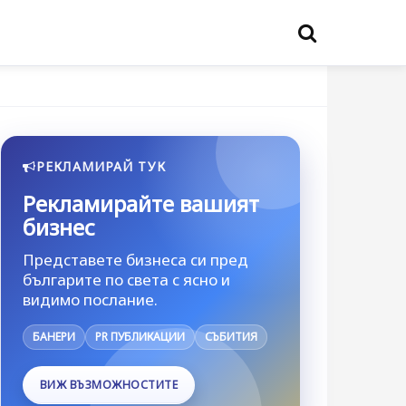
РЕКЛАМИРАЙ ТУК
Рекламирайте вашият
бизнес
Представете бизнеса си пред
българите по света с ясно и
видимо послание.
БАНЕРИ
PR ПУБЛИКАЦИИ
СЪБИТИЯ
ВИЖ ВЪЗМОЖНОСТИТЕ