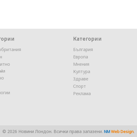
гории
Категории
обритания
България
н
Европа
итно
Мнения
айл
Култура
но
Здраве
Спорт
логии
Реклама
© 2026 Новини Лондон. Всички права запазени.
.
NM
Web Design