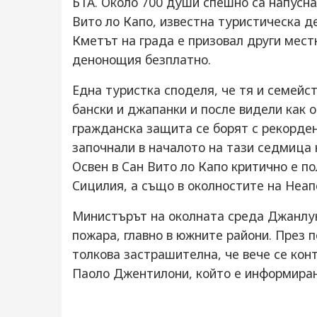
БТА. Около 700 души спешно са напусна
Вито ло Капо, известна туристическа д
Кметът на града е призовал други мест
денонощия безплатно.
Една туристка споделя, че тя и семейс
бански и джапанки и после видели как 
гражданска защита се борят с рекорде
започнали в началото на тази седмица 
Освен в Сан Вито ло Капо критично е п
Сицилия, а също в околностите на Неап
Министърът на околната среда Джанлук
пожара, главно в южните райони. През 
толкова застрашителна, че вече се ко
Паоло Джентилони, който е информиран 