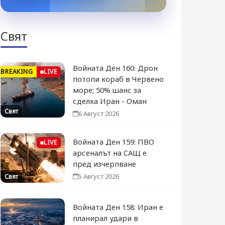
Свят
Войната Ден 160: Дрон
BREAKING
LIVE
потопи кораб в Червено
море; 50% шанс за
сделка Иран - Оман
Свят
6 Август 2026
Войната Ден 159: ПВО
LIVE
арсеналът на САЩ е
пред изчерпване
5 Август 2026
Свят
Войната Ден 158: Иран е
планирал удари в