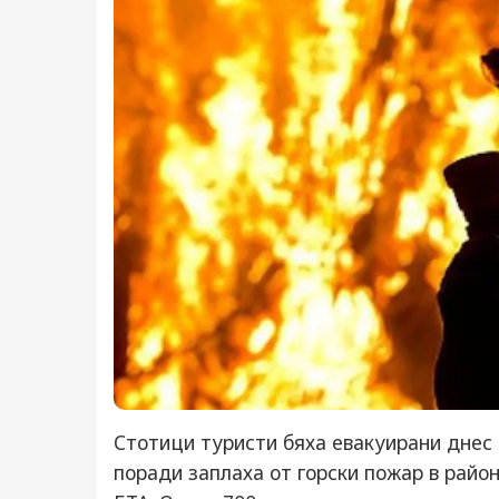
Стотици туристи бяха евакуирани днес 
поради заплаха от горски пожар в райо