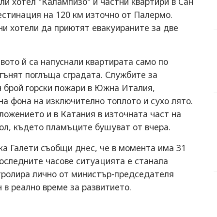
ли хотел "Калампизо" и частни квартири в Сан
естинация на 120 км източно от Палермо.
ни хотели да приютят евакуираните за две
твото й са напуснали квартирата само по
огънят поглъща сградата. Службите за
н брой горски пожари в Южна Италия,
на фона на изключително топлото и сухо лято.
оложението и в Катания в източната част на
ол, където пламъците бушуват от вчера.
а Галети съобщи днес, че в момента има 31
последните часове ситуацията е станала
нтролира лично от министър-председателя
в реално време за развитието.