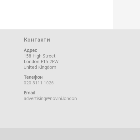
Контакти
Адрес
158 High Street
London E15 2FW
United Kingdom
Телефон
020 8111 1026
Email
advertising@novini.london