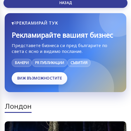
НАЗАД
РЕКЛАМИРАЙ ТУК
Рекламирайте вашият бизнес
Представете бизнеса си пред българите по
света с ясно и видимо послание.
БАНЕРИ
PR ПУБЛИКАЦИИ
СЪБИТИЯ
ВИЖ ВЪЗМОЖНОСТИТЕ
Лондон