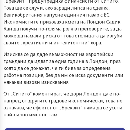
„Брекзит“, предупредиха финансисти от Ситито.
Това ще се случи, ако заради липса на сделка,
Великобритания напусне единния пазар с ЕС.
Икономистите призоваха кмета на Лондон Садик
Кан да получи по-голяма роля в преговорите, за да
може да намали риска от това столицата да изгуби
своите „креативни и интелигентни“ хора.
Изисква се да даде възможност на европейски
граждани да идват за една година в Лондон, през
която да се докажат, че ги бива за определена
работна позиция, без да им се иска документи или
някакви визови изисквания.
От „Ситито“ коментират, че дори Лондон да е по-
напред от другите градове икономически, това не
означава, че ефектът от „Брекзит“ няма да се усети
най-силно именно там.