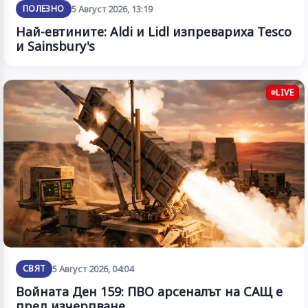
ПОЛЕЗНО
5 Август 2026, 13:19
Най-евтините: Aldi и Lidl изпревариха Tesco
и Sainsbury's
LIVE
СВЯТ
5 Август 2026, 04:04
Войната Ден 159: ПВО арсеналът на САЩ е
пред изчерпване