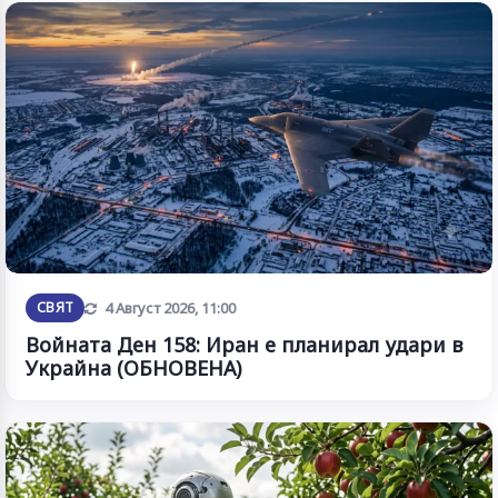
Обновена
СВЯТ
4 Август 2026, 11:00
Войната Ден 158: Иран е планирал удари в
Украйна (ОБНОВЕНА)