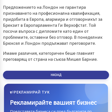
Предложението на Лондон не гарантира
признаването на професионална квалификация,
придобита в Европа, алармира и отговорникът за
Брекзит в Европарламента Ги Верхофстат. Той
посочи въпроса с дипломите като един от
проблемите, оставени без отговор. В понеделник
Брюксел и Лондон продължават преговорите.
Имаме различия, категоричен беше главният
преговарящ от страна на съюза Мишел Барние.
НАЗАД
РЕКЛАМИРАЙ ТУК
Рекламирайте вашият бизнес
Представете бизнеса си пред българите по