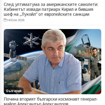
След ултиматума за американските самолети:
Кабинетът извади патриарх Кирил и бившия
шеф на „Лукойл“ от европейските санкции
14 Юли 2026
България
Почина вторият български космонавт генерал-
майор Александър Александров