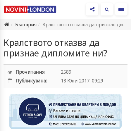
Ме
България
Кралството отказва да признае дипломите ни?
Кралството отказва да
признае дипломите ни?
Прочитания:
2589
Публикувана:
13 Юли 2017, 09:29