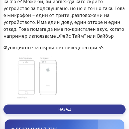
какво е? Може би, ви изглежда като скрито
устройство за подслушване, но не е точно така. Това
е микрофон – един от трите ,разположени на
устройството. Има един долу, един отгоре и един
отзад. Това помага да има по-кристален звук, когато
например използваме „Фейс Тайм“ или Вайбър.
Функцията е за първи път въведена при 5S.
НАЗАД