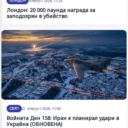
ЛОНДОН
4 Август 2026, 11:23
Лондон: 20 000 паунда награда за
заподозрян в убийство
Обновена
СВЯТ
4 Август 2026, 11:00
Войната Ден 158: Иран е планирал удари в
Украйна (ОБНОВЕНА)