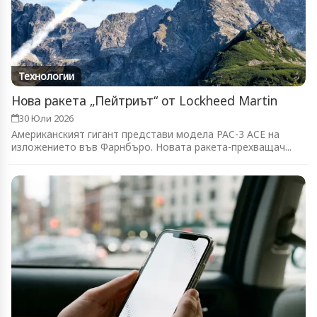
Технологии
Нова ракета „Пейтриът“ от Lockheed Martin
30 Юли 2026
Американският гигант представи модела PAC-3 ACE на
изложението във Фарнбъро. Новата ракета-прехващач...