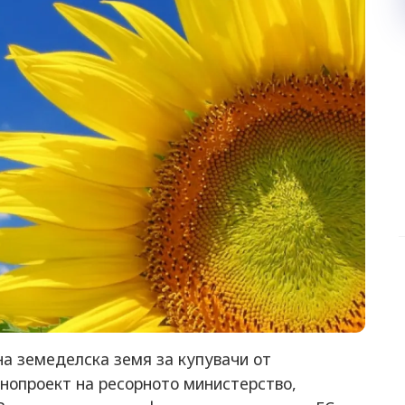
на земеделска земя за купувачи от
онопроект на ресорното министерство,