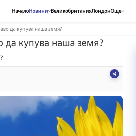
Начало
Новини
Великобритания
Лондон
Още
аво да купува наша земя?
о да купува наша земя?
?