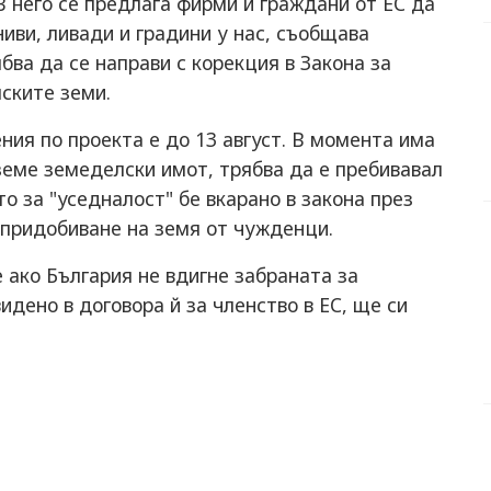
 него се предлага фирми и граждани от ЕС да
иви, ливади и градини у нас, съобщава
бва да се направи с корекция в Закона за
ските земи.
ния по проекта е до 13 август. В момента има
вземе земеделски имот, трябва да е пребивавал
то за "уседналост" бе вкарано в закона през
а придобиване на земя от чужденци.
е ако България не вдигне забраната за
идено в договора й за членство в ЕС, ще си