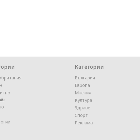
гории
Категории
обритания
България
н
Европа
итно
Мнения
айл
Култура
но
Здраве
Спорт
логии
Реклама