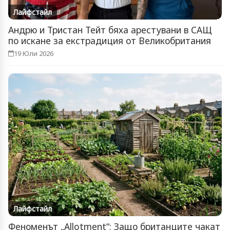
Лайфстайл
Андрю и Тристан Тейт бяха арестувани в САЩ
по искане за екстрадиция от Великобритания
19 Юли 2026
Лайфстайл
Феноменът „Allotment“: Защо британците чакат