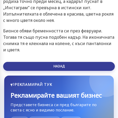
родиха точно преди месец, а кадарът пуснат в
„Инстаграм“ се превърна в истински хит.
Изпълнителката е облечена в красива, цветна рокля
с много цветя около нея.
Бионсе обяви бременността си през февруари.
Тогава тя също пусна подобен кадър. На иконичната
снимка тя е клекнала на колене, с къси панталонки
и цветя.
НАЗАД
РЕКЛАМИРАЙ ТУК
Рекламирайте вашият бизнес
Представете бизнеса си пред българите по
света с ясно и видимо послание.