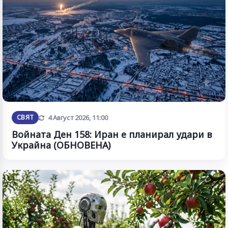
Обновена
СВЯТ
4 Август 2026, 11:00
Войната Ден 158: Иран е планирал удари в
Украйна (ОБНОВЕНА)