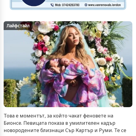
Лайфстайл
Това е моментът, за който чакат феновете на
Бионсе. Певицата показа в умилителен кадър
новородените близнаци Сър Картър и Руми. Те се