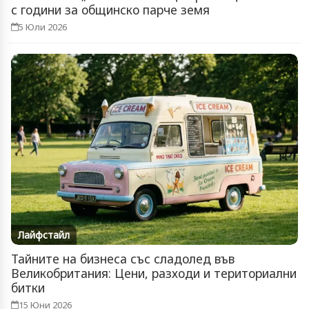
с години за общинско парче земя
5 Юли 2026
Лайфстайл
Тайните на бизнеса със сладолед във
Великобритания: Цени, разходи и териториални
битки
15 Юни 2026