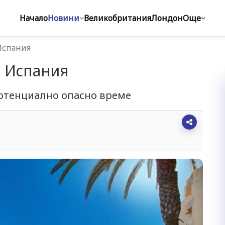
Начало
Новини
Великобритания
Лондон
Още
Испания
в Испания
 потенциално опасно време