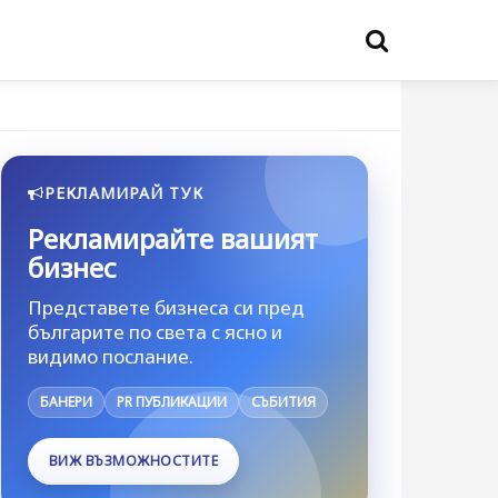
РЕКЛАМИРАЙ ТУК
Рекламирайте вашият
бизнес
Представете бизнеса си пред
българите по света с ясно и
видимо послание.
БАНЕРИ
PR ПУБЛИКАЦИИ
СЪБИТИЯ
ВИЖ ВЪЗМОЖНОСТИТЕ