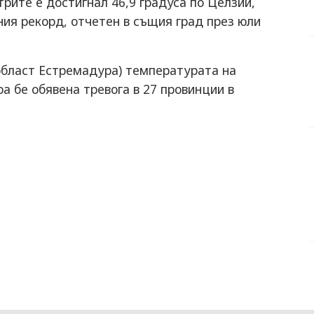
рите е достигнал 46,9 градуса по Целзий,
ния рекорд, отчетен в същия град през юли
 област Естремадура) температурата на
ра бе обявена тревога в 27 провинции в