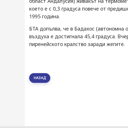
област Андалусия) живакът на термомет
което е с 0,3 градуса повече от предиш
1995 година.
БТА допълва, че в Бадахос (автономна
въздуха е достигнала 45,4 градуса. Вче
пиренейското кралство заради жегите.
НАЗАД