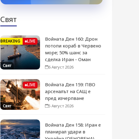
Свят
Войната Ден 160: Дрон
BREAKING
LIVE
потопи кораб в Червено
море; 50% шанс за
сделка Иран - Оман
Свят
6 Август 2026
Войната Ден 159: ПВО
LIVE
арсеналът на САЩ е
пред изчерпване
5 Август 2026
Свят
Войната Ден 158: Иран е
планирал удари в
Украйна (ОБНОВЕНА)