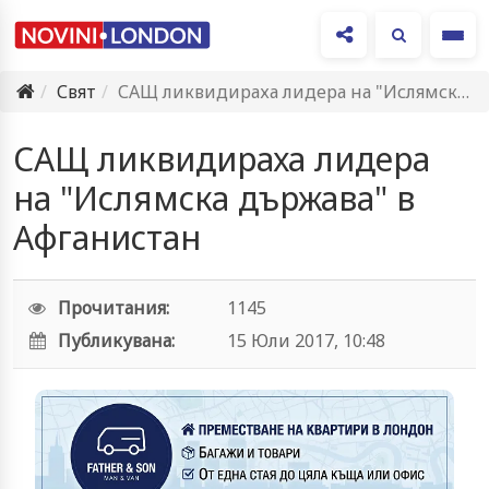
Ме
Свят
САЩ ликвидираха лидера на "Ислямска държава" в Афганистан
САЩ ликвидираха лидера
на "Ислямска държава" в
Афганистан
Прочитания:
1145
Публикувана:
15 Юли 2017, 10:48