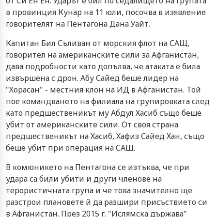
от Си Ен Ен. Ударът е бил по седалището на групата
в провинция Кунар на 11 юли, посочва в изявление
говорителят на Пентагона Дана Уайт.
Капитан Бил Съливан от морския флот на САЩ,
говорител на американските сили за Афганистан,
дава подробности като допълва, че атаката е била
извършена с дрон. Абу Сайед беше лидер на
"Хорасан" - местния клон на ИД в Афганистан. Той
пое командването на филиала на групировката след
като предшественикът му Абдул Хасиб също беше
убит от американските сили. От своя страна
предшественикът на Хасиб, Хафиз Сайед Хан, също
беше убит при операция на САЩ.
В комюникето на Пентагона се изтъква, че при
удара са били убити и други членове на
терористичната група и че това значително ще
разстрои плановете й да разшири присъствието си
в Афганистан. През 2015 г. "Ислямска държава"