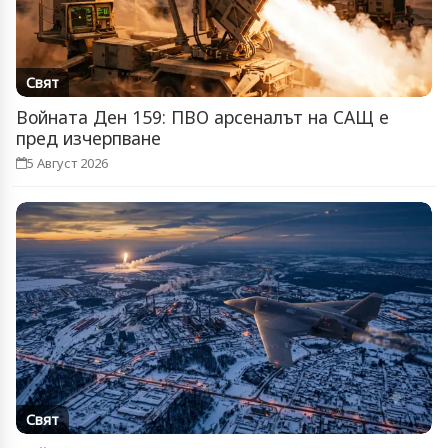
Свят
Войната Ден 159: ПВО арсеналът на САЩ е
пред изчерпване
5 Август 2026
Свят