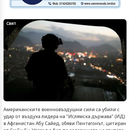
Свят
Американските военновъздушни сили са убили с
удар от въздуха лидера на "Ислямска държава" (ИД)
в Афганистан Абу Сайед, обяви Пентагонът, цитиран