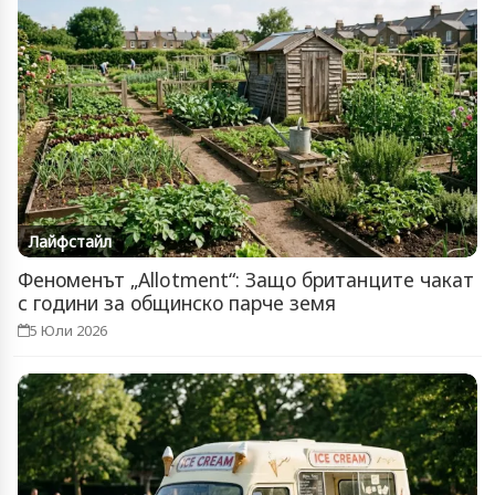
Лайфстайл
Феноменът „Allotment“: Защо британците чакат
с години за общинско парче земя
5 Юли 2026