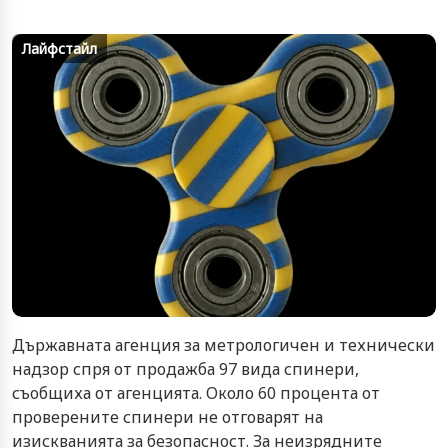
Лайфстайл
Държавната агенция за метрологичен и технически
надзор спря от продажба 97 вида спинери,
съобщиха от агенцията. Около 60 процента от
проверените спинери не отговарят на
изискванията за безопасност. За неизрядните