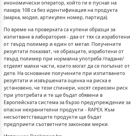
икономически оператор, който ги е пуснал на
пазара; 108 са без идентификация на продукта
(марка, модел, артикулен номер, партида).
По време на проверката са купени образци за
изпитване в лаборатория - два от тях са изработени
от твърд полимер и един от метал. Получените
резултати показват, че образците, изработени от
твърд полимер при нормална употреба /падане/
отделят малки части, които могат да се погълнат от
дете. На основание получените при изпитването
резултати и извършената оценка на риска е
установено, че тези спинери, носят сериозен риск
при употребата и те ще бъдат обявени в
Европейската система за бързо предупреждение за
опасни нехранителни продукти - RAPEX. Към
несъответстващите продукти ще бъдат
предприети съответните законови мерки.