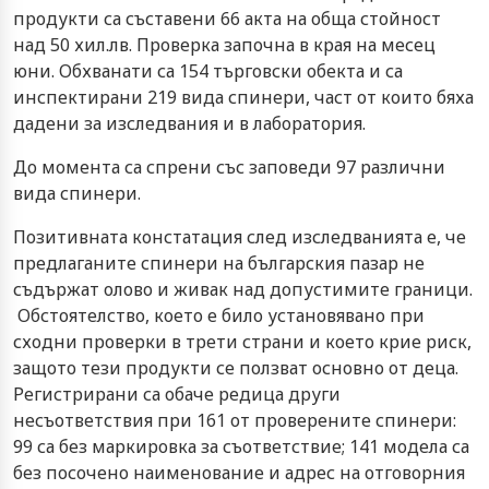
продукти са съставени 66 акта на обща стойност
над 50 хил.лв. Проверка започна в края на месец
юни. Обхванати са 154 търговски обекта и са
инспектирани 219 вида спинери, част от които бяха
дадени за изследвания и в лаборатория.
До момента са спрени със заповеди 97 различни
вида спинери.
Позитивната констатация след изследванията е, че
предлаганите спинери на българския пазар не
съдържат олово и живак над допустимите граници.
Обстоятелство, което е било установявано при
сходни проверки в трети страни и което крие риск,
защото тези продукти се ползват основно от деца.
Регистрирани са обаче редица други
несъответствия при 161 от проверените спинери:
99 са без маркировка за съответствие; 141 модела са
без посочено наименование и адрес на отговорния