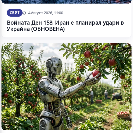
Обновена
СВЯТ
4 Август 2026, 11:00
Войната Ден 158: Иран е планирал удари в
Украйна (ОБНОВЕНА)