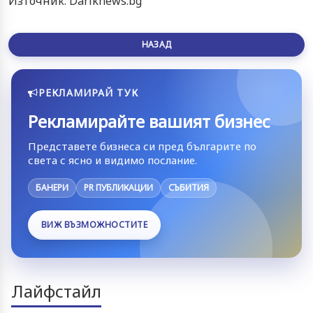
Източник: Dariknews.bg
НАЗАД
РЕКЛАМИРАЙ ТУК
Рекламирайте вашият бизнес
Представете бизнеса си пред българите по
света с ясно и видимо послание.
БАНЕРИ
PR ПУБЛИКАЦИИ
СЪБИТИЯ
ВИЖ ВЪЗМОЖНОСТИТЕ
Лайфстайл