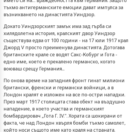
името си на… враждебността към Германия. Защото
тъкмо антигерманските емоции дават импулса за
възникването на династията Уиндзор.
Докато Уиндзорският замък има зад гърба си
хилядолетна история, кралският двор Уиндзор
съществува едва от 100 години - на 17 юли 1917 крал
Джорд V просто преименува династията. Дотогава
британските крале се водят Сакс-Кобург и Гота -
едно име, което е прекалено германско, когато
воюваш срещу Германия...
По онова време на западния фронт гинат милиони
британски, френски и германски войници, а в
Лондон кралят е изложен на все по-остри нападки.
През март 1917 столицата става обект на въздушно
нападение, в което участва и германският
бомбардировач „Гота Г. IV.". Хората са шокирани от
факта, че над Лондон хвърля бомби тъкмо самолет,
който носи същото име като краля на страната.