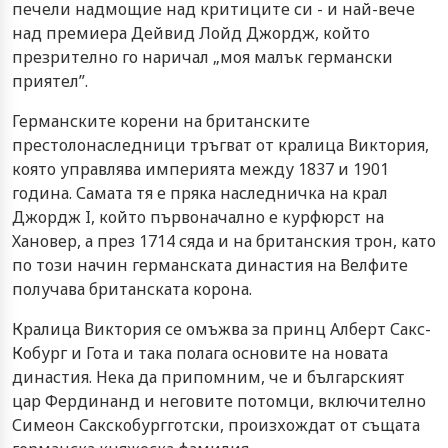
печели надмощие над критиците си - и най-вече
над премиера Дейвид Лойд Джордж, който
презрително го наричал „моя малък германски
приятел”.
Германските корени на британските
престолонаследници тръгват от кралица Виктория,
която управлява империята между 1837 и 1901
година. Самата тя е пряка наследничка на крал
Джордж I, който първоначално е курфюрст на
Хановер, а през 1714 сяда и на британския трон, като
по този начин германската династия на Велфите
получава британската корона.
Кралица Виктория се омъжва за принц Алберт Сакс-
Кобург и Гота и така полага основите на новата
династия. Нека да припомним, че и българският
цар Фердинанд и неговите потомци, включително
Симеон Сакскобургготски, произхождат от същата