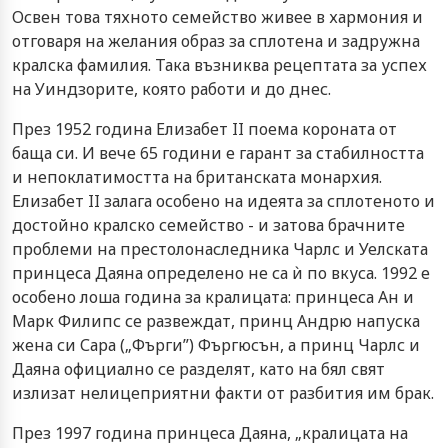
Освен това тяхното семейство живее в хармония и
отговаря на желания образ за сплотена и задружна
кралска фамилия. Така възниква рецептата за успех
на Уиндзорите, която работи и до днес.
През 1952 година Елизабет II поема короната от
баща си. И вече 65 години е гарант за стабилността
и непоклатимостта на британската монархия.
Елизабет II залага особено на идеята за сплотеното и
достойно кралско семейство - и затова брачните
проблеми на престолонаследника Чарлс и Уелската
принцеса Даяна определено не са ѝ по вкуса. 1992 е
особено лоша година за кралицата: принцеса Ан и
Марк Филипс се развеждат, принц Андрю напуска
жена си Сара („Фърги”) Фъргюсън, а принц Чарлс и
Даяна официално се разделят, като на бял свят
излизат нелицеприятни факти от разбития им брак.
През 1997 година принцеса Даяна, „кралицата на