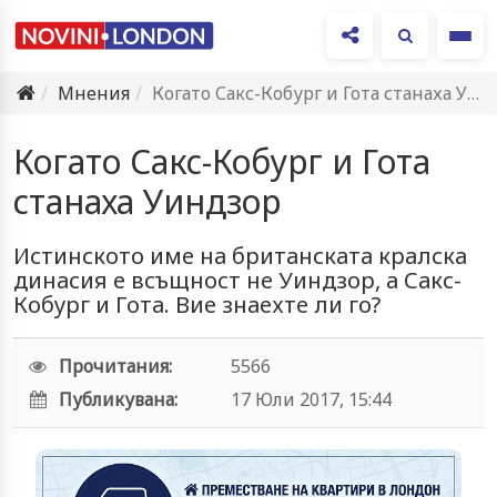
Ме
Мнения
Когато Сакс-Кобург и Гота станаха Уиндзор
Когато Сакс-Кобург и Гота
станаха Уиндзор
Истинското име на британската кралска
динасия е всъщност не Уиндзор, а Сакс-
Кобург и Гота. Вие знаехте ли го?
Прочитания:
5566
Публикувана:
17 Юли 2017, 15:44