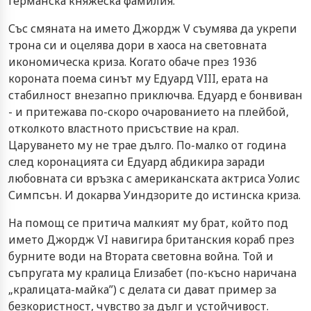
германска княжеска фамилия.
Със смяната на името Джордж V съумява да укрепи
трона си и оцелява дори в хаоса на световната
икономическа криза. Когато обаче през 1936
короната поема синът му Едуард VIII, ерата на
стабилност внезапно приключва. Едуард е бонвиван
- и притежава по-скоро очарованието на плейбой,
отколкото властното присъствие на крал.
Царуването му не трае дълго. По-малко от година
след коронацията си Едуард абдикира заради
любовната си връзка с американската актриса Уолис
Симпсън. И докарва Уиндзорите до истинска криза.
На помощ се притича малкият му брат, който под
името Джордж VI навигира британския кораб през
бурните води на Втората световна война. Той и
съпругата му кралица Елизабет (по-късно наричана
„кралицата-майка”) с делата си дават пример за
безкористност, чувство за дълг и устойчивост.