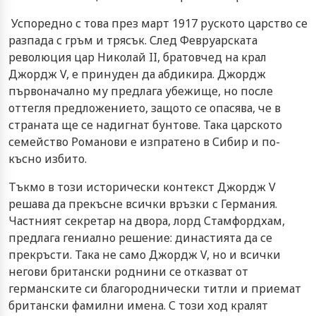
Успоредно с това през март 1917 руското царство се
разпада с гръм и трясък. След Февруарската
революция цар Николай II, братовчед на крал
Джордж V, е принуден да абдикира. Джордж
първоначално му предлага убежище, но после
оттегля предложението, защото се опасява, че в
страната ще се надигнат бунтове. Така царското
семейство Романови е изпратено в Сибир и по-
късно избито.
Тъкмо в този исторически контекст Джордж V
решава да прекъсне всички връзки с Германия.
Частният секретар на двора, лорд Стамфордхам,
предлага гениално решение: династията да се
прекръсти. Така не само Джордж V, но и всички
негови британски роднини се отказват от
германските си благороднически титли и приемат
британски фамилни имена. С този ход кралят