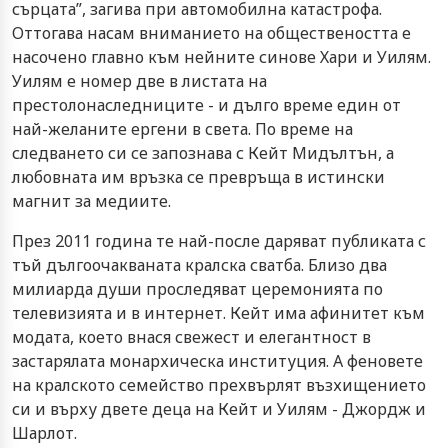
сърцата”, загива при автомобилна катастрофа.
Оттогава насам вниманието на обществеността е
насочено главно към нейните синове Хари и Уилям.
Уилям е номер две в листата на
престолонаследниците - и дълго време един от
най-желаните ергени в света. По време на
следването си се запознава с Кейт Мидълтън, а
любовната им връзка се превръща в истински
магнит за медиите.
През 2011 година те най-после даряват публиката с
тъй дългоочакваната кралска сватба. Близо два
милиарда души проследяват церемонията по
телевизията и в интернет. Кейт има афинитет към
модата, което внася свежест и елегантност в
застарялата монархическа институция. А феновете
на кралското семейство прехвърлят възхищението
си и върху двете деца на Кейт и Уилям - Джордж и
Шарлот.