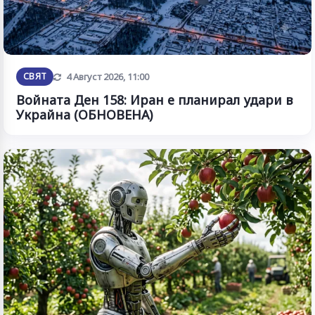
Обновена
СВЯТ
4 Август 2026, 11:00
Войната Ден 158: Иран е планирал удари в
Украйна (ОБНОВЕНА)