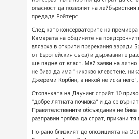
опасност да позволят на лейбъристкия
предаде Ройтерс.
След като консерваторите на премиера 
Камарата на общините на предсрочните
влязоха в открити пререкания заради 
от Европейския съюз) и държавните раз
ще падне от власт. Мей заяви на лятно
не бива да има "никакво клеветене, ни
Джереми Корбин, а никой не иска него", 
Стопанката на Даунинг стрийт 10 призо
"добре лятната почивка" и да се върнат
Правителствените обсъждания не бива 
разправии трябва да спрат, прикани тя
По-рано близкият до опозицията на Ост