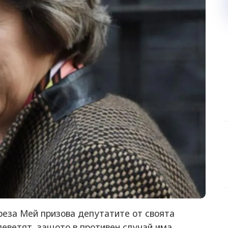
еза Мей призова депутатите от своята
леветят, защото в противен случай има