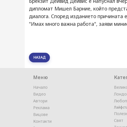
Брекзит Дейвид Дейвис е напуснал вчер
дипломат Мишел Барние, който представ
диалога. Според изданието причината 
"Имах много важна работа", заяви мини
НАЗАД
Меню
Кате
Начало
Велик
Видео
Лондо
Автори
Любоп
Реклама
Лайфст
Полез
Вицове
Свят
Контакти