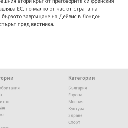
ашния втори кръг от преговорите си френския
лява ЕС, по-малко от час от страта на
е бързото завръщане на Дейвис в Лондон.
стърът пред вестника.
гории
Категории
обритания
България
н
Европа
итно
Мнения
айл
Култура
но
Здраве
Спорт