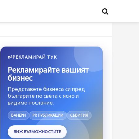
РЕКЛАМИРАЙ ТУК
Рекламирайте вашият
бизнес
Представете бизнеса си пред
българите по света с ясно и
видимо послание.
БАНЕРИ
PR ПУБЛИКАЦИИ
СЪБИТИЯ
ВИЖ ВЪЗМОЖНОСТИТЕ