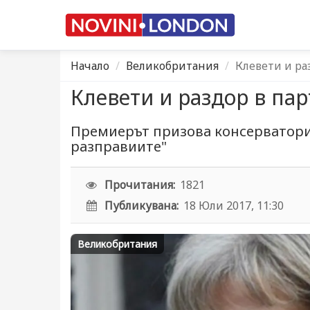
Начало
Великобритания
Клевети и ра
Клевети и раздор в па
Премиерът призова консерваторите
разправиите"
Прочитания:
1821
Публикувана:
18 Юли 2017, 11:30
Великобритания