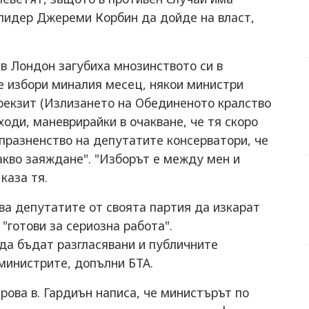
 лидер Джереми Корбин да дойде на власт,
в Лондон загубиха мнозинството си в
 избори миналия месец, някои министри
Брекзит (Излизането на Обединеното кралство
ходи, маневрирайки в очакване, че тя скоро
 празненство на депутатите консерватори, че
какво заяждане". "Изборът е между мен и
каза тя.
ва депутатите от своята партия да изкарат
 "готови за сериозна работа".
да бъдат разгласявани и публичните
 министрите, допълни БТА.
рова в. Гардиън написа, че министърът по