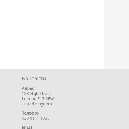
Контакти
Адрес
158 High Street
London E15 2FW
United Kingdom
Телефон
020 8111 1026
Email