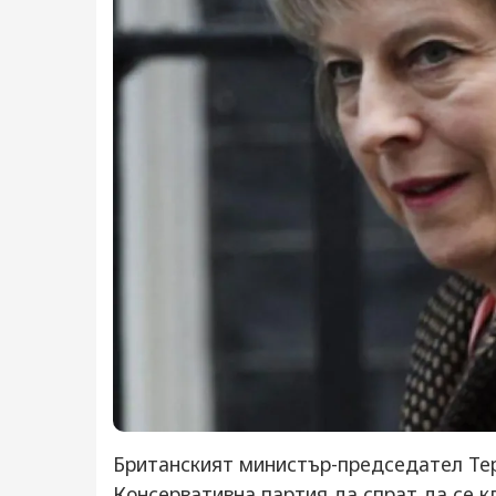
Британският министър-председател Тер
Консервативна партия да спрат да се к