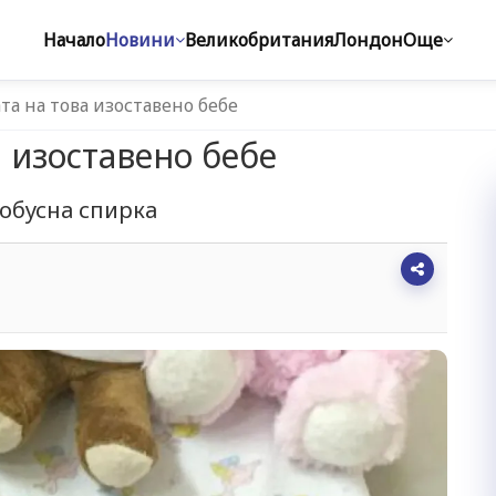
Начало
Новини
Великобритания
Лондон
Още
та на това изоставено бебе
 изоставено бебе
тобусна спирка