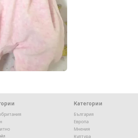
гории
Категории
обритания
България
н
Европа
итно
Мнения
айл
Култура