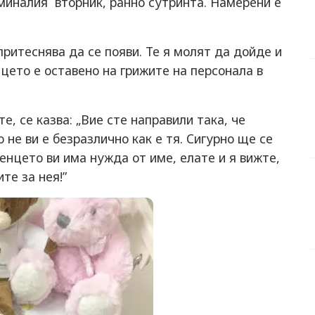
 миналия вторник, ранно сутринта. Намерени е
притеснява да се появи. Те я молят да дойде и
ето е оставено на грижите на персонала в
е, се казва: „Вие сте направили така, че
не ви е безразлично как е тя. Сигурно ще се
енцето ви има нужда от име, елате и я вижте,
те за нея!”