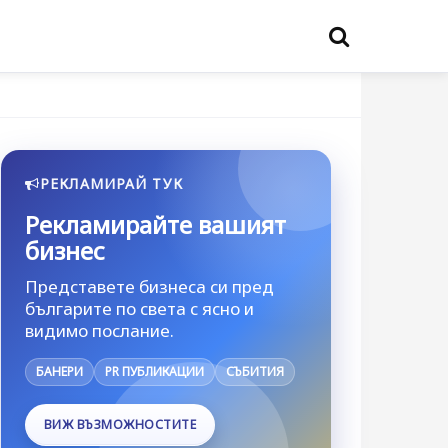
РЕКЛАМИРАЙ ТУК
Рекламирайте вашият
бизнес
Представете бизнеса си пред
българите по света с ясно и
видимо послание.
БАНЕРИ
PR ПУБЛИКАЦИИ
СЪБИТИЯ
ВИЖ ВЪЗМОЖНОСТИТЕ