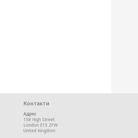
Контакти
Адрес
158 High Street
London E15 2FW
United Kingdom