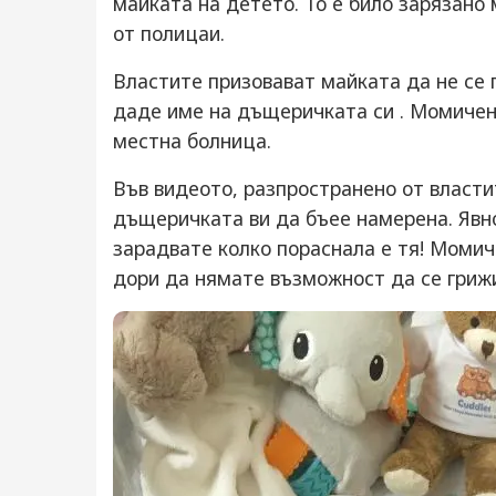
майката на детето. То е било зарязано
от полицаи.
Властите призовават майката да не се 
даде име на дъщеричката си . Момиченц
местна болница.
Във видеото, разпространено от властит
дъщеричката ви да бъее намерена. Явно 
зарадвате колко пораснала е тя! Момич
дори да нямате възможност да се грижи