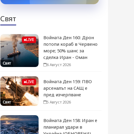
Свят
Войната Ден 160: Дрон
LIVE
потопи кораб в Червено
море; 50% шанс за
сделка Иран - Оман
Свят
6 Август 2026
Войната Ден 159: ПВО
LIVE
арсеналът на САЩ е
пред изчерпване
5 Август 2026
Свят
Войната Ден 158: Иран е
планирал удари в
Украйна (ОБНОВЕНА)