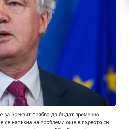
е за Брекзит трябва да бъдат временно
те се натъкна на проблеми още в първото си