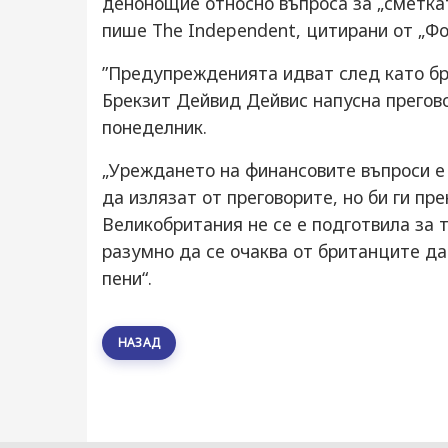
денонощие относно въпроса за „сметка
пише The Independent, цитирани от „Фо
”Предупрежденията идват след като бр
Брекзит Дейвид Дейвис напусна прегово
понеделник.
„Уреждането на финансовите въпроси е 
да излязат от преговорите, но би ги пр
Великобритания не се е подготвила за т
разумно да се очаква от британците да
пени“.
НАЗАД