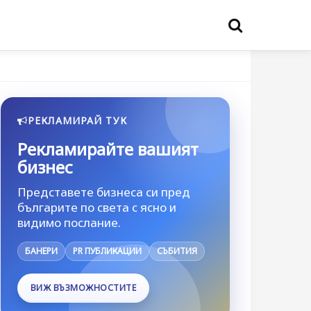
РЕКЛАМИРАЙ ТУК
Рекламирайте вашият
бизнес
Представете бизнеса си пред
българите по света с ясно и
видимо послание.
БАНЕРИ
PR ПУБЛИКАЦИИ
СЪБИТИЯ
ВИЖ ВЪЗМОЖНОСТИТЕ