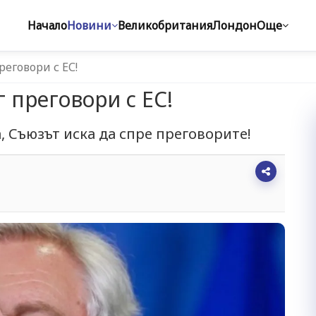
Начало
Новини
Великобритания
Лондон
Още
реговори с ЕС!
 преговори с ЕС!
 Съюзът иска да спре преговорите!