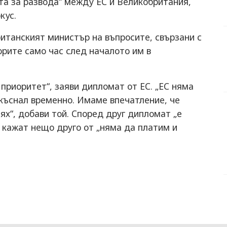
та за развода“ между ЕС и Великобритания,
кус.
итанският министър на въпросите, свързани с
рите само час след началото им в
приоритет“, заяви дипломат от ЕС. „ЕС няма
екъснал временно. Имаме впечатление, че
ях“, добави той. Според друг дипломат „е
 кажат нещо друго от „няма да платим и