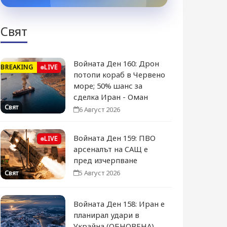
Свят
Войната Ден 160: Дрон
BREAKING
LIVE
потопи кораб в Червено
море; 50% шанс за
сделка Иран - Оман
Свят
6 Август 2026
Войната Ден 159: ПВО
LIVE
арсеналът на САЩ е
пред изчерпване
5 Август 2026
Свят
Войната Ден 158: Иран е
планирал удари в
Украйна (ОБНОВЕНА)