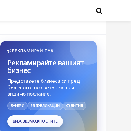
РЕКЛАМИРАЙ ТУК
Рекламирайте вашият
бизнес
Представете бизнеса си пред
българите по света с ясно и
видимо послание.
БАНЕРИ
PR ПУБЛИКАЦИИ
СЪБИТИЯ
ВИЖ ВЪЗМОЖНОСТИТЕ