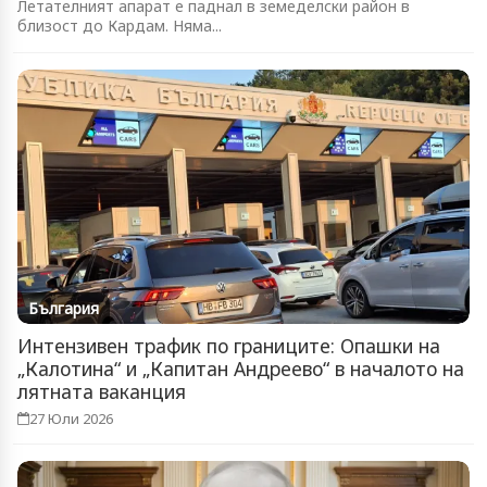
Летателният апарат е паднал в земеделски район в
близост до Кардам. Няма...
България
Интензивен трафик по границите: Опашки на
„Калотина“ и „Капитан Андреево“ в началото на
лятната ваканция
27 Юли 2026