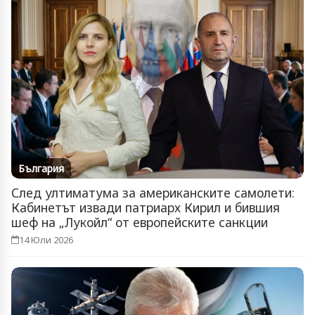
България
След ултиматума за американските самолети:
Кабинетът извади патриарх Кирил и бившия
шеф на „Лукойл“ от европейските санкции
14 Юли 2026