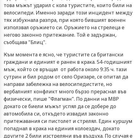
това мъжът ударил с кола туристите, които били на
велосипеди. Именно заради този инцидент между
тях избухнала разпра, при която бившият военен
използвал оръжието си. Оръжието на стрелеца е
негово законно притежание. Той е задържан,
съобщава "Блиц".
Към момента е ясно, че туристите са британски
граждани и единият е ранен в крака. 54-годишният
мъж, който се връщал от работа около 9:35 ч. тази
сутрин и бил родом от село Оризаре, се опитал да
направи забележка на велосипедистите, но
вербалният конфликт много бързо прераснал във
физически, пише "Флагман". По данни на МВР
докато се биели мъжът успял да се добере до
автомобила си, откъдето извадил законно
притежавания си пистолет и стрелял. Един куршум
попаднал в крака на единия колоездач, докато
другите 2 били изстреляни във въздуха. По случая е